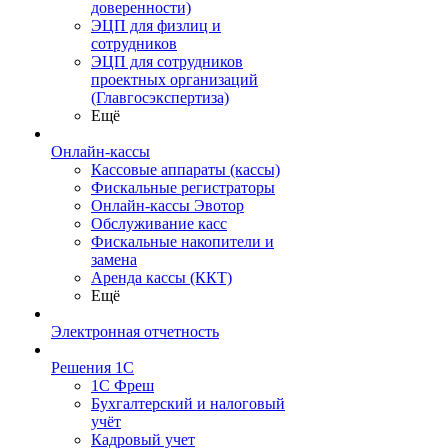
доверенности)
ЭЦП для физлиц и
сотрудников
ЭЦП для сотрудников
проектных организаций
(Главгосэкспертиза)
Ещё
Онлайн-кассы
Кассовые аппараты (кассы)
Фискальные регистраторы
Онлайн-кассы Эвотор
Обслуживание касс
Фискальные накопители и
замена
Аренда кассы (ККТ)
Ещё
Электронная отчетность
Решения 1С
1С Фреш
Бухгалтерский и налоговый
учёт
Кадровый учет