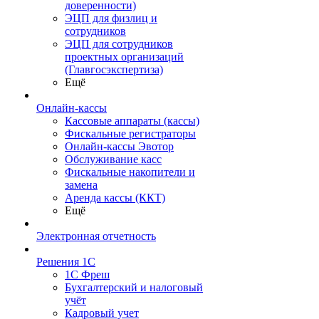
доверенности)
ЭЦП для физлиц и
сотрудников
ЭЦП для сотрудников
проектных организаций
(Главгосэкспертиза)
Ещё
Онлайн-кассы
Кассовые аппараты (кассы)
Фискальные регистраторы
Онлайн-кассы Эвотор
Обслуживание касс
Фискальные накопители и
замена
Аренда кассы (ККТ)
Ещё
Электронная отчетность
Решения 1С
1С Фреш
Бухгалтерский и налоговый
учёт
Кадровый учет