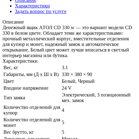
Описание
Характеристики
Задать вопрос по услуге
Описание
Денежный ящик АТОЛ CD 330 w — это вариант модели CD
330 в белом цвете. Обладает теми же характеристиками:
прочный металлический корпус, вместительные отделения
для купюр и монет, надежный замок и автоматическое
открывание. Белый цвет может лучше вписаться в светлый
интерьер магазина или бутика.
Характеристики
Вес, кг
3.1
Габариты, мм (Д x Ш x В)
330 × 380 × 90
Цвет
Белый, Черный
Входное напряжение
24 V
Электрический, 3 позиционный
Тип замка
мех. замок
Количество отделений для
4
купюр
Количество отделений для
5
монет
Вес брутто, кг
5
Держатель для купюр
Металл