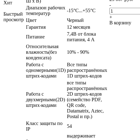
Ш x В)
Хит
-
Диапазон рабочих
-15°С...+55°C
температур
Быстрый
+
просмотр
Цвет
Черный
В корзину
Гарантия
12 месяцев
7,4В от блока
Питание
питания, 4 А
Относительная
влажность(без
10% - 90%
конденсата)
Работа с
Все типы
одномерными(1D)
распространённых
штрих-кодами
1D штрих-кодов
все типы
распространённых
Работа с
2D штрих-кодов
двухмерными(2D)
(семейство PDF,
штрих-кодами
QR code,
Datamatrix, Aztec,
Postal и пр.)
Класс защиты по
54
IP
выдерживает