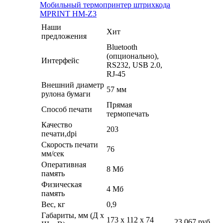
Мобильный термопринтер штрихкода
MPRINT HM-Z3
Наши
Хит
предложения
Bluetooth
(опционально),
Интерфейс
RS232, USB 2.0,
RJ-45
Внешний диаметр
57 мм
рулона бумаги
Прямая
Способ печати
термопечать
Качество
203
печати,dpi
Скорость печати
76
мм/сек
Оперативная
8 Мб
память
Физическая
4 Мб
память
Вес, кг
0,9
Габариты, мм (Д x
173 x 112 x 74
23 067
руб.