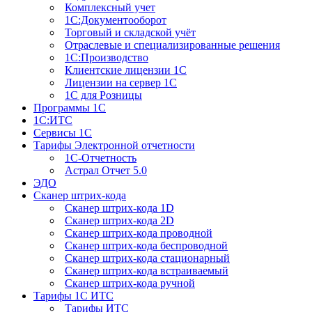
Комплексный учет
1С:Документооборот
Торговый и складской учёт
Отраслевые и специализированные решения
1С:Производство
Клиентские лицензии 1С
Лицензии на сервер 1С
1С для Розницы
Программы 1С
1С:ИТС
Сервисы 1С
Тарифы Электронной отчетности
1С-Отчетность
Астрал Отчет 5.0
ЭДО
Сканер штрих-кода
Сканер штрих-кода 1D
Сканер штрих-кода 2D
Сканер штрих-кода проводной
Сканер штрих-кода беспроводной
Сканер штрих-кода стационарный
Сканер штрих-кода встраиваемый
Сканер штрих-кода ручной
Тарифы 1С ИТС
Тарифы ИТС