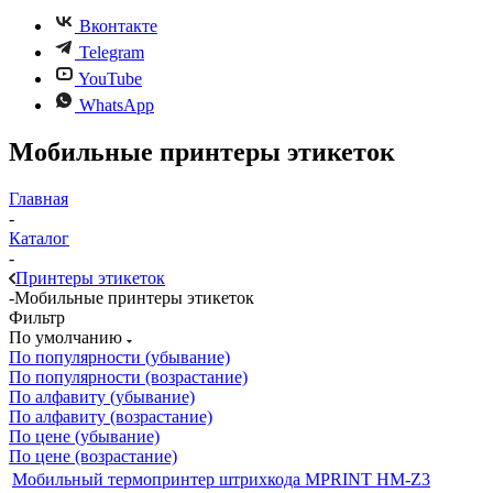
Вконтакте
Telegram
YouTube
WhatsApp
Мобильные принтеры этикеток
Главная
-
Каталог
-
Принтеры этикеток
-
Мобильные принтеры этикеток
Фильтр
По умолчанию
По популярности (убывание)
По популярности (возрастание)
По алфавиту (убывание)
По алфавиту (возрастание)
По цене (убывание)
По цене (возрастание)
Мобильный термопринтер штрихкода MPRINT HM-Z3