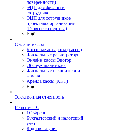
доверенности)
ЭЦП для физлиц и
сотрудников
ЭЦП для сотрудников
проектных организаций
(Главгосэкспертиза)
Ещё
Онлайн-кассы
Кассовые аппараты (кассы)
Фискальные регистраторы
Онлайн-кассы Эвотор
Обслуживание касс
Фискальные накопители и
замена
Аренда кассы (ККТ)
Ещё
Электронная отчетность
Решения 1С
1С Фреш
Бухгалтерский и налоговый
учёт
Кадровый учет