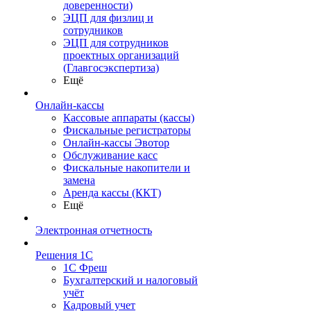
доверенности)
ЭЦП для физлиц и
сотрудников
ЭЦП для сотрудников
проектных организаций
(Главгосэкспертиза)
Ещё
Онлайн-кассы
Кассовые аппараты (кассы)
Фискальные регистраторы
Онлайн-кассы Эвотор
Обслуживание касс
Фискальные накопители и
замена
Аренда кассы (ККТ)
Ещё
Электронная отчетность
Решения 1С
1С Фреш
Бухгалтерский и налоговый
учёт
Кадровый учет