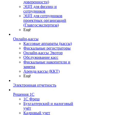
доверенности)
ЭЦП для физлиц и
сотрудников
ЭЦП для сотрудников
проектных организаций
(Главгосэкспертиза)
Ещё
Онлайн-кассы
Кассовые аппараты (кассы)
Фискальные регистраторы
Онлайн-кассы Эвотор
Обслуживание касс
Фискальные накопители и
замена
Аренда кассы (ККТ)
Ещё
Электронная отчетность
Решения 1С
1С Фреш
Бухгалтерский и налоговый
учёт
Кадровый учет