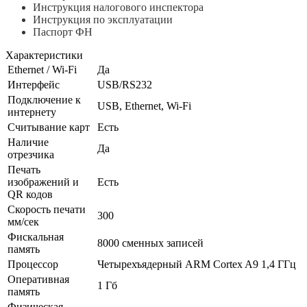
Инструкция налогового инспектора
Инструкция по эксплуатации
Паспорт ФН
Характеристики
Ethernet / Wi-Fi
Да
Интерфейс
USB/RS232
Подключение к
USB, Ethernet, Wi-Fi
интернету
Считывание карт
Есть
Наличие
Да
отрезчика
Печать
изображений и
Есть
QR кодов
Скорость печати
300
мм/сек
Фискальная
8000 сменных записей
память
Процессор
Четырехъядерный ARM Cortex A9 1,4 ГГц
Оперативная
1 Гб
память
Физическая