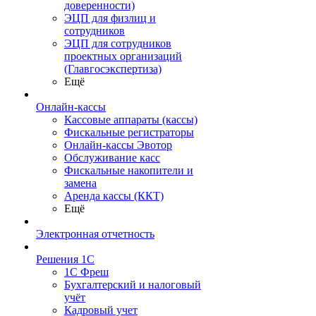
доверенности)
ЭЦП для физлиц и
сотрудников
ЭЦП для сотрудников
проектных организаций
(Главгосэкспертиза)
Ещё
Онлайн-кассы
Кассовые аппараты (кассы)
Фискальные регистраторы
Онлайн-кассы Эвотор
Обслуживание касс
Фискальные накопители и
замена
Аренда кассы (ККТ)
Ещё
Электронная отчетность
Решения 1С
1С Фреш
Бухгалтерский и налоговый
учёт
Кадровый учет