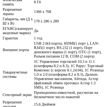
8 Гб
память
Разрешение
1366 x 768
экрана
Габариты, мм (Д x
170 x 286 x 289
Ш x В)
ЕГАИС(сканирует
Да
акцизные марки)
Гарантия
1 год
USB 2.0(4 порта), HDMI(1 порт ), LAN-
RJ45(1 порт), RS-232 (1 порт), Порт
Внешние порты
денежного ящика (1 порт), OTG (1 порт),
Разъем питания 12 В, COM (2 порта)
1С Управление торговлей 10.3 и 11.1
(платформа 8.2 и 8.3), 1С Рарус: Торговый
Комплекс (с версии 8.1.24.04), 1С Розница
Товароучетные
1.0 и 2.0 (платформа 8.2 и 8.3), Далион.
системы
Управление магазином, Айтида, Астор
(файловый обмен протокол Астор 1.3
SMS), 1С Розница
Проекционно-емкостной, рассчитан на
Сенсорный экран
бесконечное число нажатий
Разрешение
15,6 Дюймов
дисплея