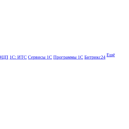
Ещё
 ЭЦП
1С: ИТС
Сервисы 1С
Программы 1С
Битрикс24