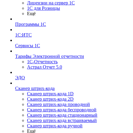
Лицензии на сервер 1С
1С для Розницы
Ещё
Программы 1С
1С:ИТС
Сервисы 1С
Тарифы Электронной отчетности
1С-Отчетность
Астрал Отчет 5.0
ЭДО
Сканер штрих-кода
Сканер штрих-кода 1D
Сканер штрих-кода 2D
Сканер штрих-кода проводной
Сканер штрих-кода беспроводной
Сканер штрих-кода стационарный
Сканер штрих-кода встраиваемый
Сканер штрих-кода ручной
Ещё