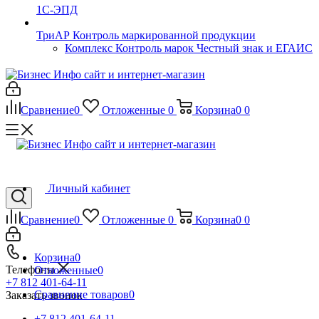
1С-ЭПД
ТриАР Контроль маркированной продукции
Комплекс Контроль марок Честный знак и ЕГАИС
Сравнение
0
Отложенные
0
Корзина
0
0
Личный кабинет
Сравнение
0
Отложенные
0
Корзина
0
0
Корзина
0
Телефоны
Отложенные
0
+7 812 401-64-11
Сравнение товаров
0
Заказать звонок
+7 812 401-64-11