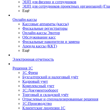
ЭЦП для физлиц и сотрудников
ЭЦП для сотрудников проектных организаций (Гла
Ещё
Онлайн-кассы
Кассовые аппараты (кассы)
Фискальные регистраторы
Онлайн-кассы Эвотор
Обслуживание касс
Фискальные накопители и замена
Аренда кассы (ККТ)
Ещё
Электронная отчетность
Решения 1С
1С Фреш
Бухгалтерский и налоговый учёт
Кадровый учет
Комплексный учет
1С:Документооборот
Торговый и складской учёт
Отраслевые и специализированные решения
1С:Производство
Клиентские лицензии 1С