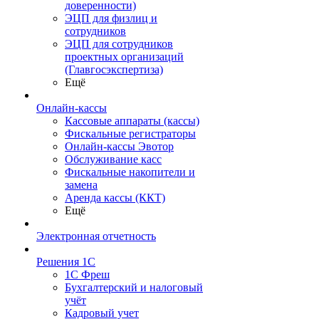
доверенности)
ЭЦП для физлиц и
сотрудников
ЭЦП для сотрудников
проектных организаций
(Главгосэкспертиза)
Ещё
Онлайн-кассы
Кассовые аппараты (кассы)
Фискальные регистраторы
Онлайн-кассы Эвотор
Обслуживание касс
Фискальные накопители и
замена
Аренда кассы (ККТ)
Ещё
Электронная отчетность
Решения 1С
1С Фреш
Бухгалтерский и налоговый
учёт
Кадровый учет