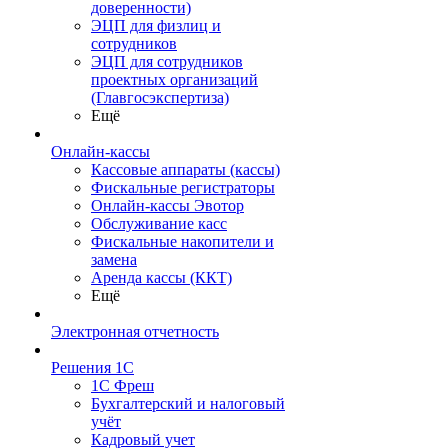
доверенности)
ЭЦП для физлиц и
сотрудников
ЭЦП для сотрудников
проектных организаций
(Главгосэкспертиза)
Ещё
Онлайн-кассы
Кассовые аппараты (кассы)
Фискальные регистраторы
Онлайн-кассы Эвотор
Обслуживание касс
Фискальные накопители и
замена
Аренда кассы (ККТ)
Ещё
Электронная отчетность
Решения 1С
1С Фреш
Бухгалтерский и налоговый
учёт
Кадровый учет