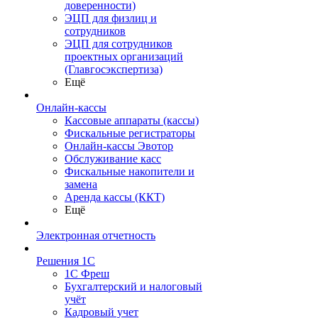
доверенности)
ЭЦП для физлиц и
сотрудников
ЭЦП для сотрудников
проектных организаций
(Главгосэкспертиза)
Ещё
Онлайн-кассы
Кассовые аппараты (кассы)
Фискальные регистраторы
Онлайн-кассы Эвотор
Обслуживание касс
Фискальные накопители и
замена
Аренда кассы (ККТ)
Ещё
Электронная отчетность
Решения 1С
1С Фреш
Бухгалтерский и налоговый
учёт
Кадровый учет