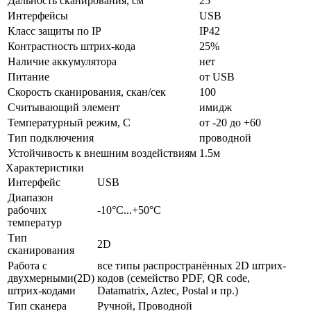
Дальность сканирования, см
25
Интерфейсы
USB
Класс защиты по IP
IP42
Контрастность штрих-кода
25%
Наличие аккумулятора
нет
Питание
от USB
Скорость сканирования, скан/сек
100
Считывающий элемент
имидж
Температурный режим, С
от -20 до +60
Тип подключения
проводной
Устойчивость к внешним воздействиям
1.5м
Характеристики
Интерфейс
USB
Диапазон
рабочих
-10°С...+50°C
температур
Тип
2D
сканирования
Работа с
все типы распространённых 2D штрих-
двухмерными(2D)
кодов (семейство PDF, QR code,
штрих-кодами
Datamatrix, Aztec, Postal и пр.)
Тип сканера
Ручной, Проводной