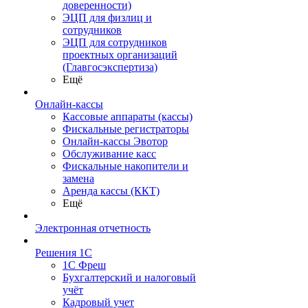
доверенности)
ЭЦП для физлиц и
сотрудников
ЭЦП для сотрудников
проектных организаций
(Главгосэкспертиза)
Ещё
Онлайн-кассы
Кассовые аппараты (кассы)
Фискальные регистраторы
Онлайн-кассы Эвотор
Обслуживание касс
Фискальные накопители и
замена
Аренда кассы (ККТ)
Ещё
Электронная отчетность
Решения 1С
1С Фреш
Бухгалтерский и налоговый
учёт
Кадровый учет