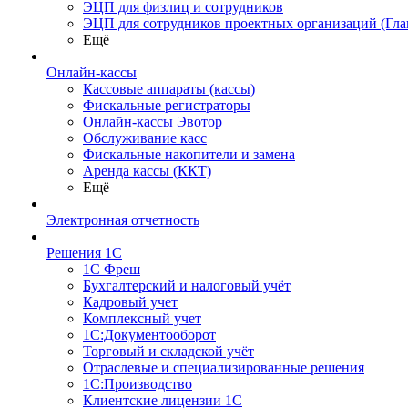
ЭЦП для физлиц и сотрудников
ЭЦП для сотрудников проектных организаций (Гла
Ещё
Онлайн-кассы
Кассовые аппараты (кассы)
Фискальные регистраторы
Онлайн-кассы Эвотор
Обслуживание касс
Фискальные накопители и замена
Аренда кассы (ККТ)
Ещё
Электронная отчетность
Решения 1С
1С Фреш
Бухгалтерский и налоговый учёт
Кадровый учет
Комплексный учет
1С:Документооборот
Торговый и складской учёт
Отраслевые и специализированные решения
1С:Производство
Клиентские лицензии 1С