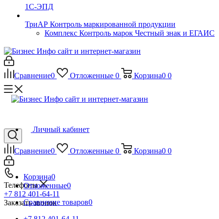
1С-ЭПД
ТриАР Контроль маркированной продукции
Комплекс Контроль марок Честный знак и ЕГАИС
Сравнение
0
Отложенные
0
Корзина
0
0
Личный кабинет
Сравнение
0
Отложенные
0
Корзина
0
0
Корзина
0
Телефоны
Отложенные
0
+7 812 401-64-11
Сравнение товаров
0
Заказать звонок
+7 812 401-64-11