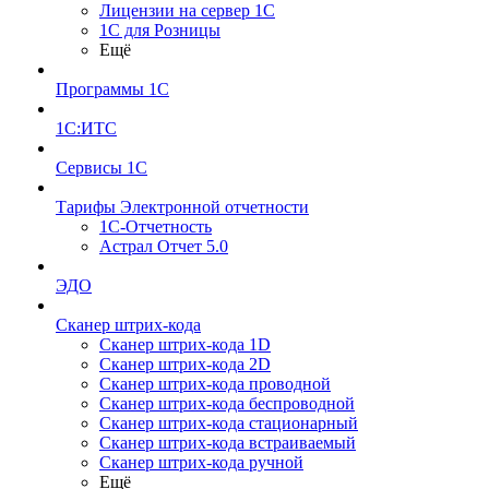
Лицензии на сервер 1С
1С для Розницы
Ещё
Программы 1С
1С:ИТС
Сервисы 1С
Тарифы Электронной отчетности
1С-Отчетность
Астрал Отчет 5.0
ЭДО
Сканер штрих-кода
Сканер штрих-кода 1D
Сканер штрих-кода 2D
Сканер штрих-кода проводной
Сканер штрих-кода беспроводной
Сканер штрих-кода стационарный
Сканер штрих-кода встраиваемый
Сканер штрих-кода ручной
Ещё