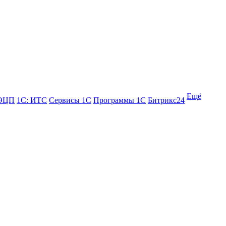
Ещё
 ЭЦП
1С: ИТС
Сервисы 1С
Программы 1С
Битрикс24