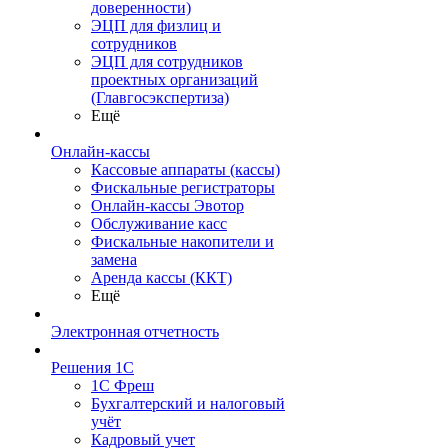
доверенности)
ЭЦП для физлиц и
сотрудников
ЭЦП для сотрудников
проектных организаций
(Главгосэкспертиза)
Ещё
Онлайн-кассы
Кассовые аппараты (кассы)
Фискальные регистраторы
Онлайн-кассы Эвотор
Обслуживание касс
Фискальные накопители и
замена
Аренда кассы (ККТ)
Ещё
Электронная отчетность
Решения 1С
1С Фреш
Бухгалтерский и налоговый
учёт
Кадровый учет