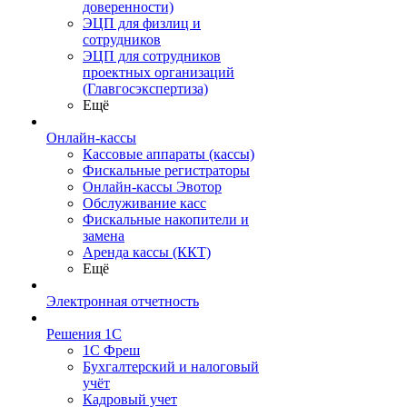
доверенности)
ЭЦП для физлиц и
сотрудников
ЭЦП для сотрудников
проектных организаций
(Главгосэкспертиза)
Ещё
Онлайн-кассы
Кассовые аппараты (кассы)
Фискальные регистраторы
Онлайн-кассы Эвотор
Обслуживание касс
Фискальные накопители и
замена
Аренда кассы (ККТ)
Ещё
Электронная отчетность
Решения 1С
1С Фреш
Бухгалтерский и налоговый
учёт
Кадровый учет