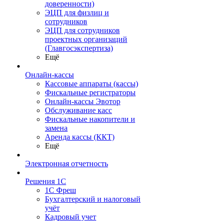
доверенности)
ЭЦП для физлиц и
сотрудников
ЭЦП для сотрудников
проектных организаций
(Главгосэкспертиза)
Ещё
Онлайн-кассы
Кассовые аппараты (кассы)
Фискальные регистраторы
Онлайн-кассы Эвотор
Обслуживание касс
Фискальные накопители и
замена
Аренда кассы (ККТ)
Ещё
Электронная отчетность
Решения 1С
1С Фреш
Бухгалтерский и налоговый
учёт
Кадровый учет