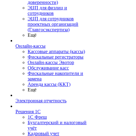
доверенности)
ЭЦП для физлиц и
сотрудников
ЭЦП для сотрудников
проектных организаций
(Главгосэкспертиза)
Ещё
Онлайн-кассы
Кассовые аппараты (кассы)
Фискальные регистраторы
Онлайн-кассы Эвотор
Обслуживание касс
Фискальные накопители и
замена
Аренда кассы (ККТ)
Ещё
Электронная отчетность
Решения 1С
1С Фреш
Бухгалтерский и налоговый
учёт
Кадровый учет