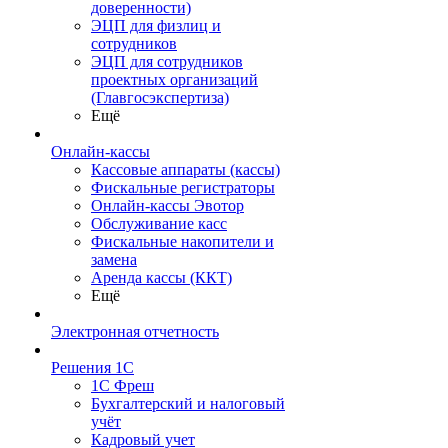
доверенности)
ЭЦП для физлиц и
сотрудников
ЭЦП для сотрудников
проектных организаций
(Главгосэкспертиза)
Ещё
Онлайн-кассы
Кассовые аппараты (кассы)
Фискальные регистраторы
Онлайн-кассы Эвотор
Обслуживание касс
Фискальные накопители и
замена
Аренда кассы (ККТ)
Ещё
Электронная отчетность
Решения 1С
1С Фреш
Бухгалтерский и налоговый
учёт
Кадровый учет