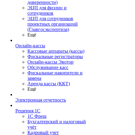
доверенности)
ЭЦП для физлиц и
сотрудников
ЭЦП для сотрудников
проектных организаций
(Главгосэкспертиза)
Ещё
Онлайн-кассы
Кассовые аппараты (кассы)
Фискальные регистраторы
Онлайн-кассы Эвотор
Обслуживание касс
Фискальные накопители и
замена
Аренда кассы (ККТ)
Ещё
Электронная отчетность
Решения 1С
1С Фреш
Бухгалтерский и налоговый
учёт
Кадровый учет