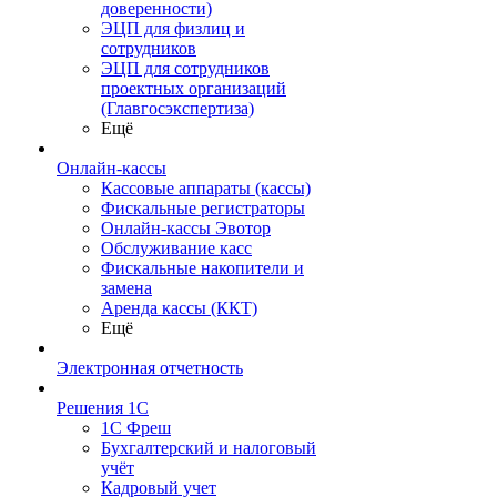
доверенности)
ЭЦП для физлиц и
сотрудников
ЭЦП для сотрудников
проектных организаций
(Главгосэкспертиза)
Ещё
Онлайн-кассы
Кассовые аппараты (кассы)
Фискальные регистраторы
Онлайн-кассы Эвотор
Обслуживание касс
Фискальные накопители и
замена
Аренда кассы (ККТ)
Ещё
Электронная отчетность
Решения 1С
1С Фреш
Бухгалтерский и налоговый
учёт
Кадровый учет