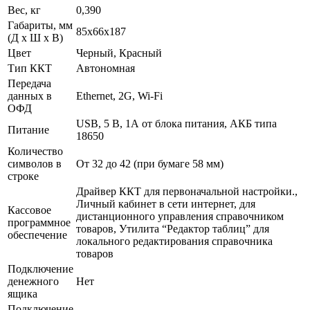
Вес, кг
0,390
Габариты, мм
85х66х187
(Д x Ш x В)
Цвет
Черный, Красный
Тип ККТ
Автономная
Передача
данных в
Ethernet, 2G, Wi-Fi
ОФД
USB, 5 B, 1А от блока питания, АКБ типа
Питание
18650
Количество
символов в
От 32 до 42 (при бумаге 58 мм)
строке
Драйвер ККТ для первоначальной настройки.,
Личный кабинет в сети интернет, для
Кассовое
дистанционного управления справочником
программное
товаров, Утилита “Редактор таблиц” для
обеспечение
локального редактирования справочника
товаров
Подключение
денежного
Нет
ящика
Подключение