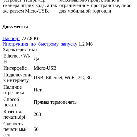
сканера штрих-кода, а так
ограниченном пространстве, либо
же разъем Micro-USB.
для мобильной торговли.
Документы
Паспорт
727,8 Кб
Инструкция_по_быстрому_запуску
1,2 Мб
Характеристики
Ethernet / Wi-
Да
Fi
Интерфейс
Micro-USB
Подключение
USB, Ethernet, Wi-Fi, 2G, 3G
к интернету
Наличие
Нет
отрезчика
Способ
Прямая термопечать
печати
Качество
203
печати,dpi
Скорость
печати мм/
50
сек