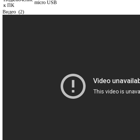
micro USB
к ПК
Видео
(2)