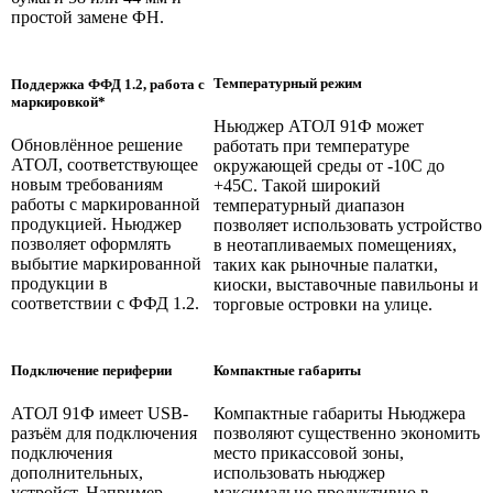
простой замене ФН.
Температурный режим
Поддержка ФФД 1.2, работа с
маркировкой*
Ньюджер АТОЛ 91Ф может
Обновлённое решение
работать при температуре
АТОЛ, соответствующее
окружающей среды от -10С до
новым требованиям
+45С. Такой широкий
работы с маркированной
температурный диапазон
продукцией. Ньюджер
позволяет использовать устройство
позволяет оформлять
в неотапливаемых помещениях,
выбытие маркированной
таких как рыночные палатки,
продукции в
киоски, выставочные павильоны и
соответствии с ФФД 1.2.
торговые островки на улице.
Подключение периферии
Компактные габариты
АТОЛ 91Ф имеет USB-
Компактные габариты Ньюджера
разъём для подключения
позволяют существенно экономить
подключения
место прикассовой зоны,
дополнительных,
использовать ньюджер
устройст. Например,
максимально продуктивно в