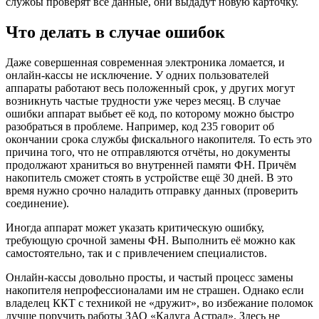
службы проверят все данные, они выдадут новую карточку.
Что делать в случае ошибок
Даже совершенная современная электроника ломается, и
онлайн-кассы не исключение. У одних пользователей
аппараты работают весь положенный срок, у других могут
возникнуть частые трудности уже через месяц. В случае
ошибки аппарат выбьет её код, по которому можно быстро
разобраться в проблеме. Например, код 235 говорит об
окончании срока службы фискального накопителя. То есть это
причина того, что не отправляются отчёты, но документы
продолжают храниться во внутренней памяти ФН. Причём
накопитель сможет стоять в устройстве ещё 30 дней. В это
время нужно срочно наладить отправку данных (проверить
соединение).
Иногда аппарат может указать критическую ошибку,
требующую срочной замены ФН. Выполнить её можно как
самостоятельно, так и с привлечением специалистов.
Онлайн-кассы довольно просты, и частый процесс замены
накопителя непрофессионалами им не страшен. Однако если
владелец ККТ с техникой не «дружит», во избежание поломок
лучше поручить работы ЗАО «Калуга Астрал». Здесь не