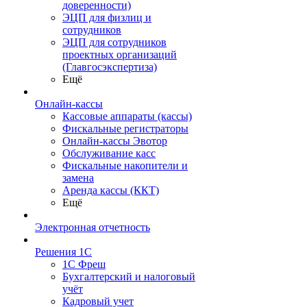
доверенности)
ЭЦП для физлиц и
сотрудников
ЭЦП для сотрудников
проектных организаций
(Главгосэкспертиза)
Ещё
Онлайн-кассы
Кассовые аппараты (кассы)
Фискальные регистраторы
Онлайн-кассы Эвотор
Обслуживание касс
Фискальные накопители и
замена
Аренда кассы (ККТ)
Ещё
Электронная отчетность
Решения 1С
1С Фреш
Бухгалтерский и налоговый
учёт
Кадровый учет