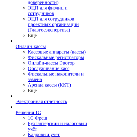
доверенности)
ЭЦП для физлиц и
сотрудников
ЭЦП для сотрудников
проектных организаций
(Главгосэкспертиза)
Ещё
Онлайн-кассы
Кассовые аппараты (кассы)
Фискальные регистраторы
Онлайн-кассы Эвотор
Обслуживание касс
Фискальные накопители и
замена
Аренда кассы (ККТ)
Ещё
Электронная отчетность
Решения 1С
1С Фреш
Бухгалтерский и налоговый
учёт
Кадровый учет