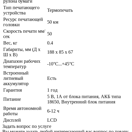
рулона бумаги
Тип печатающего
Термопечать
устройства
Ресурс печатающей
50 км
головки
Скорость печати мм/
50
сек
Вес, кг
0.4
Габариты, мм (Д x
188 x 85 x 67
Ш x В)
Диапазон рабочих
-10°С...+45°C
температур
Встроенный
литиевый
Есть
аккумулятор
Гарантия
1 год
5 B, 1А от блока питания, АКБ типа
Питание
18650, Внутренний блок питания
Время автономной
6-12 ч
работы
Дисплей
LCD
Задать вопрос по услуге
Вы можете задать любой интересующий вас вопрос по товару