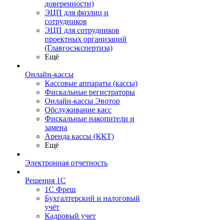
доверенности)
ЭЦП для физлиц и
сотрудников
ЭЦП для сотрудников
проектных организаций
(Главгосэкспертиза)
Ещё
Онлайн-кассы
Кассовые аппараты (кассы)
Фискальные регистраторы
Онлайн-кассы Эвотор
Обслуживание касс
Фискальные накопители и
замена
Аренда кассы (ККТ)
Ещё
Электронная отчетность
Решения 1С
1С Фреш
Бухгалтерский и налоговый
учёт
Кадровый учет