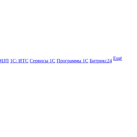
Ещё
 ЭЦП
1С: ИТС
Сервисы 1С
Программы 1С
Битрикс24