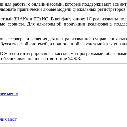
и для работы с онлайн-кассами, которые поддерживают все акту
ользовать практически любые модели фискальных регистраторов 
естный ЗНАК» и ЕГАИС. В конфигурациях 1С реализованы полны
чные сервисы. Для алкогольной продукции реализована по
совые серверы и решения для централизованного управления тыся
 бухгалтерской системой, а полноценной экосистемой для управл
«1С» тесно интегрированы с кассовыми программами, облачными
обеспечивая полное соответствие 54-ФЗ.
чее место
чих мест