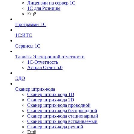
Лицензии на сервер 1С
1С для Розницы
Ещё
Программы 1С
1С:ИТС
Сервисы 1С
Тарифы Электронной отчетности
1С-Отчетность
Астрал Отчет 5.0
ЭДО
Сканер штрих-кода
Сканер штрих-кода 1D
Сканер штрих-кода 2D
Сканер штрих-кода проводной
Сканер штрих-кода беспроводной
Сканер штрих-кода стационарный
Сканер штрих-кода встраиваемый
Сканер штрих-кода ручной
Ещё