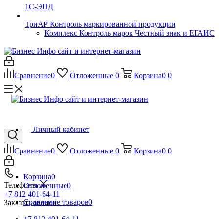
1С-ЭПД
ТриАР Контроль маркированной продукции
Комплекс Контроль марок Честный знак и ЕГАИС
Сравнение
0
Отложенные
0
Корзина
0
0
Личный кабинет
Сравнение
0
Отложенные
0
Корзина
0
0
Корзина
0
Телефоны
Отложенные
0
+7 812 401-64-11
Сравнение товаров
0
Заказать звонок
+7 812 401-64-11