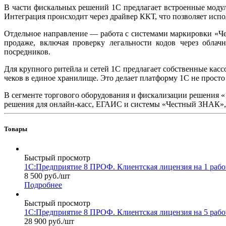
В части фискальных решений 1С предлагает встроенные модул
Интеграция происходит через драйвер ККТ, что позволяет исп
Отдельное направление — работа с системами маркировки «Ч
продаже, включая проверку легальности кодов через обла
посредников.
Для крупного ритейла и сетей 1С предлагает собственные кас
чеков в единое хранилище. Это делает платформу 1С не просто
В сегменте торгового оборудования и фискализации решения 
решения для онлайн-касс, ЕГАИС и системы «Честный ЗНАК», 
Товары
Быстрый просмотр
1С:Предприятие 8 ПРОФ. Клиентская лицензия на 1 рабо
8 500
руб.
/шт
Подробнее
Быстрый просмотр
1С:Предприятие 8 ПРОФ. Клиентская лицензия на 5 рабо
28 900
руб.
/шт