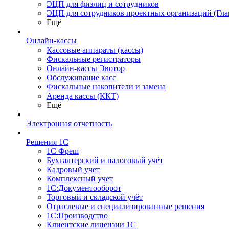
ЭЦП для физлиц и сотрудников
ЭЦП для сотрудников проектных организаций (Гла
Ещё
Онлайн-кассы
Кассовые аппараты (кассы)
Фискальные регистраторы
Онлайн-кассы Эвотор
Обслуживание касс
Фискальные накопители и замена
Аренда кассы (ККТ)
Ещё
Электронная отчетность
Решения 1С
1С Фреш
Бухгалтерский и налоговый учёт
Кадровый учет
Комплексный учет
1С:Документооборот
Торговый и складской учёт
Отраслевые и специализированные решения
1С:Производство
Клиентские лицензии 1С