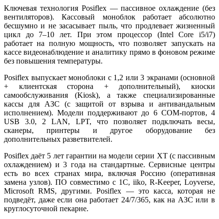
Ключевая технология Posiflex — пассивное охлаждение (без
вентиляторов). Кассовый моноблок работает абсолютно
бесшумно и не засасывает пыль, что продлевает жизненный
цикл до 7–10 лет. При этом процессор (Intel Core i5/i7)
работает на полную мощность, что позволяет запускать на
кассе видеонаблюдение и аналитику прямо в фоновом режиме
без повышения температуры.
Posiflex выпускает моноблоки с 1,2 или 3 экранами (основной
+ клиентская сторона + дополнительный), киоски
самообслуживания (Kiosk), а также специализированные
кассы для АЗС (с защитой от взрыва и антивандальным
исполнением). Модели поддерживают до 6 COM-портов, 4
USB 3.0, 2 LAN, LPT, что позволяет подключать весы,
сканеры, принтеры и другое оборудование без
дополнительных разветвителей.
Posiflex даёт 5 лет гарантии на модели серии XT (с пассивным
охлаждением) и 3 года на стандартные. Сервисные центры
есть во всех странах мира, включая Россию (оперативная
замена узлов). ПО совместимо с 1С, iiko, R-Keeper, Loyverse,
Microsoft RMS, другими. Posiflex — это касса, которая не
подведёт, даже если она работает 24/7/365, как на АЗС или в
круглосуточной пекарне.