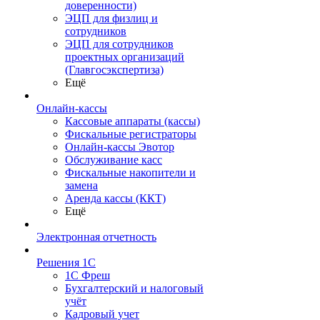
доверенности)
ЭЦП для физлиц и
сотрудников
ЭЦП для сотрудников
проектных организаций
(Главгосэкспертиза)
Ещё
Онлайн-кассы
Кассовые аппараты (кассы)
Фискальные регистраторы
Онлайн-кассы Эвотор
Обслуживание касс
Фискальные накопители и
замена
Аренда кассы (ККТ)
Ещё
Электронная отчетность
Решения 1С
1С Фреш
Бухгалтерский и налоговый
учёт
Кадровый учет