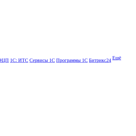
Ещё
 ЭЦП
1С: ИТС
Сервисы 1С
Программы 1С
Битрикс24