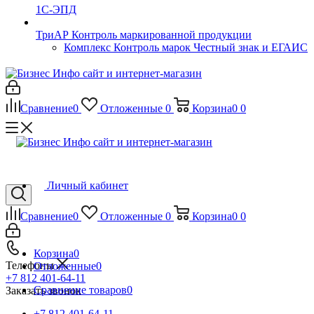
1С-ЭПД
ТриАР Контроль маркированной продукции
Комплекс Контроль марок Честный знак и ЕГАИС
Сравнение
0
Отложенные
0
Корзина
0
0
Личный кабинет
Сравнение
0
Отложенные
0
Корзина
0
0
Корзина
0
Телефоны
Отложенные
0
+7 812 401-64-11
Сравнение товаров
0
Заказать звонок
+7 812 401-64-11