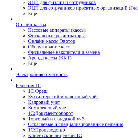
ЭЦП для физлиц и сотрудников
ЭЦП для сотрудников проектных организаций (Гла
Ещё
Онлайн-кассы
Кассовые аппараты (кассы)
Фискальные регистраторы
Онлайн-кассы Эвотор
Обслуживание касс
Фискальные накопители и замена
Аренда кассы (ККТ)
Ещё
Электронная отчетность
Решения 1С
1С Фреш
Бухгалтерский и налоговый учёт
Кадровый учет
Комплексный учет
1С:Документооборот
Торговый и складской учёт
Отраслевые и специализированные решения
1С:Производство
Клиентские лицензии 1С