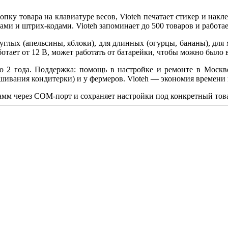
пку товара на клавиатуре весов, Vioteh печатает стикер и нак
ами и штрих-кодами. Vioteh запоминает до 500 товаров и работ
руглых (апельсины, яблоки), для длинных (огурцы, бананы), для
отает от 12 В, может работать от батарейки, чтобы можно было 
ю 2 года. Поддержка: помощь в настройке и ремонте в Москве
вешивания кондитерки) и у фермеров. Vioteh — экономия времени
амм через COM-порт и сохраняет настройки под конкретный това