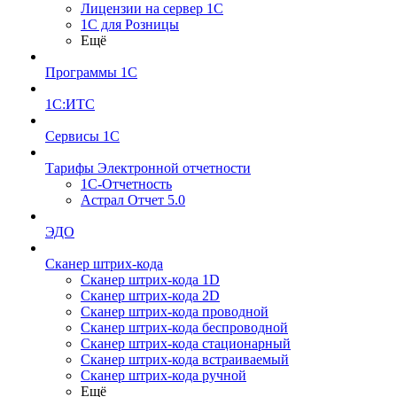
Лицензии на сервер 1С
1С для Розницы
Ещё
Программы 1С
1С:ИТС
Сервисы 1С
Тарифы Электронной отчетности
1С-Отчетность
Астрал Отчет 5.0
ЭДО
Сканер штрих-кода
Сканер штрих-кода 1D
Сканер штрих-кода 2D
Сканер штрих-кода проводной
Сканер штрих-кода беспроводной
Сканер штрих-кода стационарный
Сканер штрих-кода встраиваемый
Сканер штрих-кода ручной
Ещё