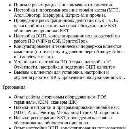
Прием и регистрация звонков/заявок от клиентов.
Настройка и программирование онлайн кассы (МТС,
Атол, Эвотор, Меркурий, Штрих-М и прочие).
Проведение регистрационных действий с ККТ в ЛК
налоговой инспекции, кассовое обслуживание ККТ,
обновления прошивки ККТ.
Настройка ЭЦП, консультирование пользователей по
работе ПО (ViPNet CSP, КриптоПро).
Консультирование и техническая поддержка клиентов
компании (по телефону и удалённо через Ammyy Admin
и Teamviewer и т.д.).
Установка и настройка ПО Астрал, настройка 1С
Отчетности, настройка и подгрузка ЭЦП клиентам.
Выезды к клиентам для установки, настройки и
обучения работе с ККТ, проведение обслуживания ККТ.
Требования:
Опыт работы с торговым оборудованием (POS
терминалы, ККМ, сканеры ШК).
Навыки настройки и программирования онлайн касс
(МТС, Атол, Эвотор, Меркурий,Штрих-М и прочие).
Навыки регистрации ККТ, проведения кассового
обслуживание, обновления прошивки.
Опыт настройки ЭЦП, консультирования пользователей