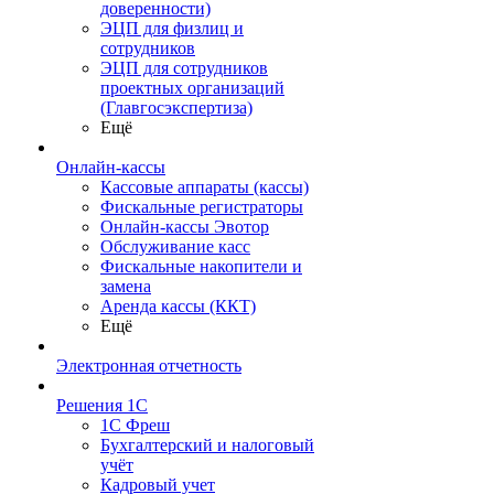
доверенности)
ЭЦП для физлиц и
сотрудников
ЭЦП для сотрудников
проектных организаций
(Главгосэкспертиза)
Ещё
Онлайн-кассы
Кассовые аппараты (кассы)
Фискальные регистраторы
Онлайн-кассы Эвотор
Обслуживание касс
Фискальные накопители и
замена
Аренда кассы (ККТ)
Ещё
Электронная отчетность
Решения 1С
1С Фреш
Бухгалтерский и налоговый
учёт
Кадровый учет