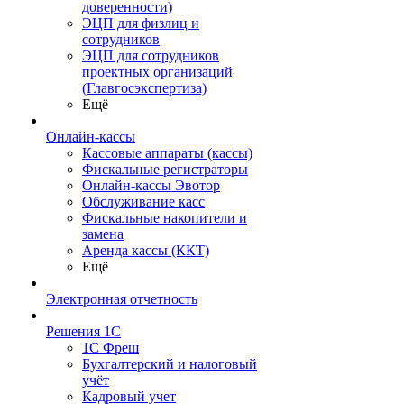
доверенности)
ЭЦП для физлиц и
сотрудников
ЭЦП для сотрудников
проектных организаций
(Главгосэкспертиза)
Ещё
Онлайн-кассы
Кассовые аппараты (кассы)
Фискальные регистраторы
Онлайн-кассы Эвотор
Обслуживание касс
Фискальные накопители и
замена
Аренда кассы (ККТ)
Ещё
Электронная отчетность
Решения 1С
1С Фреш
Бухгалтерский и налоговый
учёт
Кадровый учет