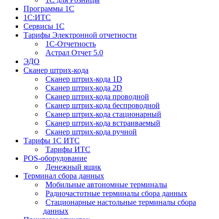
Программы 1С
1С:ИТС
Сервисы 1С
Тарифы Электронной отчетности
1С-Отчетность
Астрал Отчет 5.0
ЭДО
Сканер штрих-кода
Сканер штрих-кода 1D
Сканер штрих-кода 2D
Сканер штрих-кода проводной
Сканер штрих-кода беспроводной
Сканер штрих-кода стационарный
Сканер штрих-кода встраиваемый
Сканер штрих-кода ручной
Тарифы 1С ИТС
Тарифы ИТС
POS-оборудование
Денежный ящик
Терминал сбора данных
Мобильные автономные терминалы
Радиочастотные терминалы сбора данных
Стационарные настольные терминалы сбора
данных