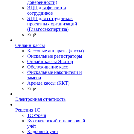
доверенности)
ЭЦП для физлиц и
сотрудников
ЭЦП для сотрудников
проектных организаций
(Главгосэкспертиза)
Ещё
Онлайн-кассы
Кассовые аппараты (кассы)
Фискальные регистраторы
Онлайн-кассы Эвотор
Обслуживание касс
Фискальные накопители и
замена
Аренда кассы (ККТ)
Ещё
Электронная отчетность
Решения 1С
1С Фреш
Бухгалтерский и налоговый
учёт
Кадровый учет