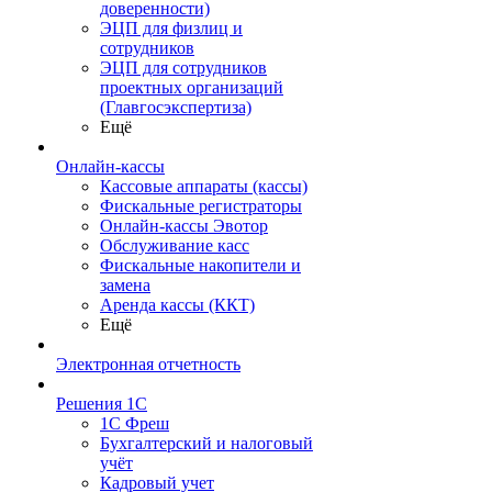
доверенности)
ЭЦП для физлиц и
сотрудников
ЭЦП для сотрудников
проектных организаций
(Главгосэкспертиза)
Ещё
Онлайн-кассы
Кассовые аппараты (кассы)
Фискальные регистраторы
Онлайн-кассы Эвотор
Обслуживание касс
Фискальные накопители и
замена
Аренда кассы (ККТ)
Ещё
Электронная отчетность
Решения 1С
1С Фреш
Бухгалтерский и налоговый
учёт
Кадровый учет