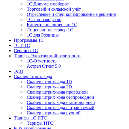
1С:Документооборот
Торговый и складской учёт
Отраслевые и специализированные решения
1С:Производство
Клиентские лицензии 1С
Лицензии на сервер 1С
1С для Розницы
Программы 1С
1С:ИТС
Сервисы 1С
Тарифы Электронной отчетности
1С-Отчетность
Астрал Отчет 5.0
ЭДО
Сканер штрих-кода
Сканер штрих-кода 1D
Сканер штрих-кода 2D
Сканер штрих-кода проводной
Сканер штрих-кода беспроводной
Сканер штрих-кода стационарный
Сканер штрих-кода встраиваемый
Сканер штрих-кода ручной
Тарифы 1С ИТС
Тарифы ИТС
POS-оборудование