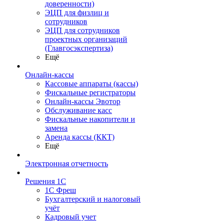
доверенности)
ЭЦП для физлиц и
сотрудников
ЭЦП для сотрудников
проектных организаций
(Главгосэкспертиза)
Ещё
Онлайн-кассы
Кассовые аппараты (кассы)
Фискальные регистраторы
Онлайн-кассы Эвотор
Обслуживание касс
Фискальные накопители и
замена
Аренда кассы (ККТ)
Ещё
Электронная отчетность
Решения 1С
1С Фреш
Бухгалтерский и налоговый
учёт
Кадровый учет