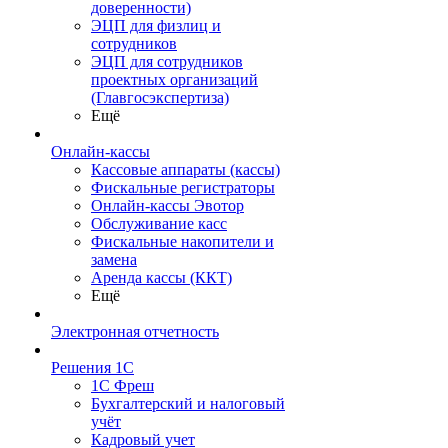
доверенности)
ЭЦП для физлиц и
сотрудников
ЭЦП для сотрудников
проектных организаций
(Главгосэкспертиза)
Ещё
Онлайн-кассы
Кассовые аппараты (кассы)
Фискальные регистраторы
Онлайн-кассы Эвотор
Обслуживание касс
Фискальные накопители и
замена
Аренда кассы (ККТ)
Ещё
Электронная отчетность
Решения 1С
1С Фреш
Бухгалтерский и налоговый
учёт
Кадровый учет