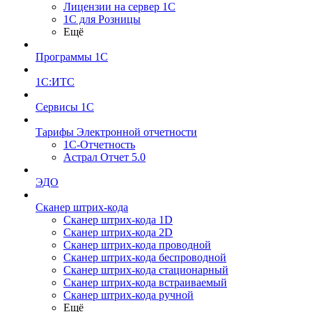
Лицензии на сервер 1С
1С для Розницы
Ещё
Программы 1С
1С:ИТС
Сервисы 1С
Тарифы Электронной отчетности
1С-Отчетность
Астрал Отчет 5.0
ЭДО
Сканер штрих-кода
Сканер штрих-кода 1D
Сканер штрих-кода 2D
Сканер штрих-кода проводной
Сканер штрих-кода беспроводной
Сканер штрих-кода стационарный
Сканер штрих-кода встраиваемый
Сканер штрих-кода ручной
Ещё