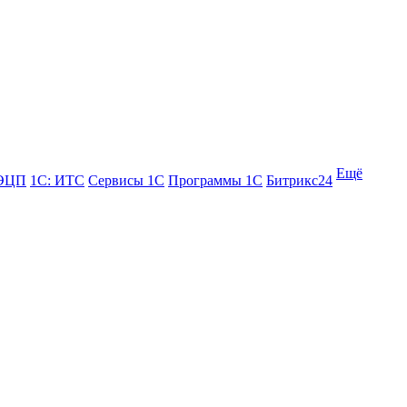
Ещё
 ЭЦП
1С: ИТС
Сервисы 1С
Программы 1С
Битрикс24