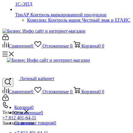
1С-ЭПД
ТриАР Контроль маркированной продукции
Комплекс Контроль марок Честный знак и ЕГАИС
Сравнение
0
Отложенные
0
Корзина
0
0
Личный кабинет
Сравнение
0
Отложенные
0
Корзина
0
0
Корзина
0
Телефоны
Отложенные
0
+7 812 401-64-11
Сравнение товаров
0
Заказать звонок
+7 812 401-64-11