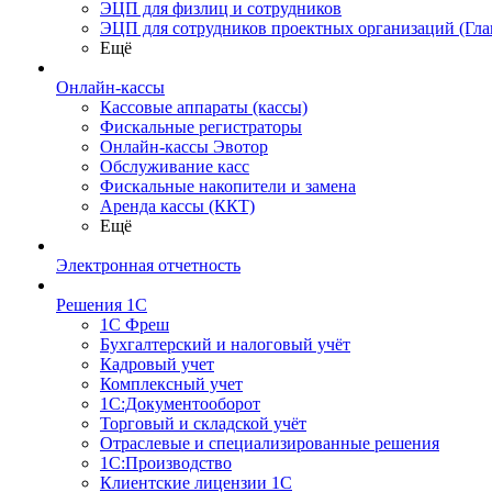
ЭЦП для физлиц и сотрудников
ЭЦП для сотрудников проектных организаций (Гла
Ещё
Онлайн-кассы
Кассовые аппараты (кассы)
Фискальные регистраторы
Онлайн-кассы Эвотор
Обслуживание касс
Фискальные накопители и замена
Аренда кассы (ККТ)
Ещё
Электронная отчетность
Решения 1С
1С Фреш
Бухгалтерский и налоговый учёт
Кадровый учет
Комплексный учет
1С:Документооборот
Торговый и складской учёт
Отраслевые и специализированные решения
1С:Производство
Клиентские лицензии 1С