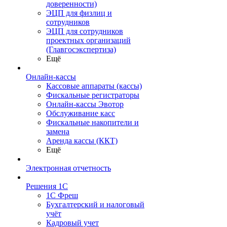
доверенности)
ЭЦП для физлиц и
сотрудников
ЭЦП для сотрудников
проектных организаций
(Главгосэкспертиза)
Ещё
Онлайн-кассы
Кассовые аппараты (кассы)
Фискальные регистраторы
Онлайн-кассы Эвотор
Обслуживание касс
Фискальные накопители и
замена
Аренда кассы (ККТ)
Ещё
Электронная отчетность
Решения 1С
1С Фреш
Бухгалтерский и налоговый
учёт
Кадровый учет