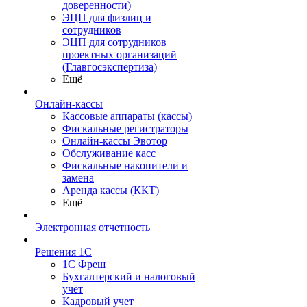
доверенности)
ЭЦП для физлиц и
сотрудников
ЭЦП для сотрудников
проектных организаций
(Главгосэкспертиза)
Ещё
Онлайн-кассы
Кассовые аппараты (кассы)
Фискальные регистраторы
Онлайн-кассы Эвотор
Обслуживание касс
Фискальные накопители и
замена
Аренда кассы (ККТ)
Ещё
Электронная отчетность
Решения 1С
1С Фреш
Бухгалтерский и налоговый
учёт
Кадровый учет