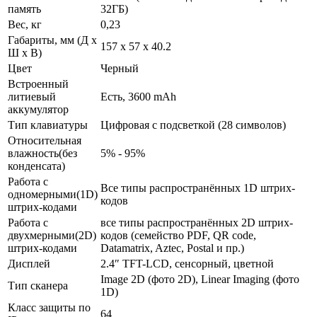
память
32ГБ)
Вес, кг
0,23
Габариты, мм (Д x
157 x 57 x 40.2
Ш x В)
Цвет
Черный
Встроенный
литиевый
Есть, 3600 mAh
аккумулятор
Тип клавиатуры
Цифровая с подсветкой (28 символов)
Относительная
влажность(без
5% - 95%
конденсата)
Работа с
Все типы распространённых 1D штрих-
одномерными(1D)
кодов
штрих-кодами
Работа с
все типы распространённых 2D штрих-
двухмерными(2D)
кодов (семейство PDF, QR code,
штрих-кодами
Datamatrix, Aztec, Postal и пр.)
Дисплей
2.4″ TFT-LCD, сенсорный, цветной
Image 2D (фото 2D), Linear Imaging (фото
Тип сканера
1D)
Класс защиты по
64