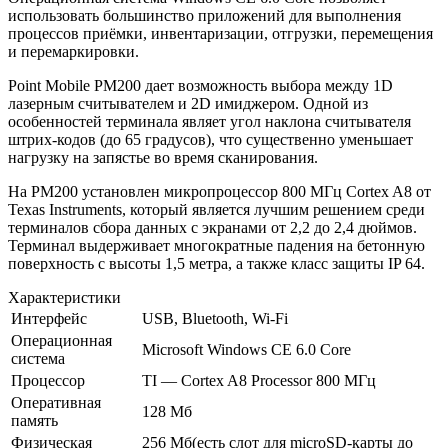
использовать большинство приложений для выполнения
процессов приёмки, инвентаризации, отгрузки, перемещения
и перемаркировки.
Point Mobile PM200 дает возможность выбора между 1D
лазерным считывателем и 2D имиджером. Одной из
особенностей терминала являет угол наклона считывателя
штрих-кодов (до 65 градусов), что существенно уменьшает
нагрузку на запястье во время сканирования.
На PM200 установлен микропроцессор 800 МГц Cortex A8 от
Texas Instruments, который является лучшим решением среди
терминалов сбора данных с экранами от 2,2 до 2,4 дюймов.
Терминал выдерживает многократные падения на бетонную
поверхность с высоты 1,5 метра, а также класс защиты IP 64.
Характеристики
Интерфейс
USB, Bluetooth, Wi-Fi
Операционная
Microsoft Windows CE 6.0 Core
система
Процессор
TI — Cortex A8 Processor 800 MГц
Оперативная
128 Мб
память
Физическая
256 Мб(есть слот для microSD-карты до