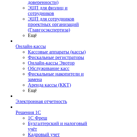
доверенности)
ЭЦП для физлиц и
сотрудников
ЭЦП для сотрудников
проектных организаций
(Главгосэкспертиза)
Ещё
Онлайн-кассы
Кассовые аппараты (кассы)
Фискальные регистраторы
Онлайн-кассы Эвотор
Обслуживание касс
Фискальные накопители и
замена
Аренда кассы (ККТ)
Ещё
Электронная отчетность
Решения 1С
1С Фреш
Бухгалтерский и налоговый
учёт
Кадровый учет