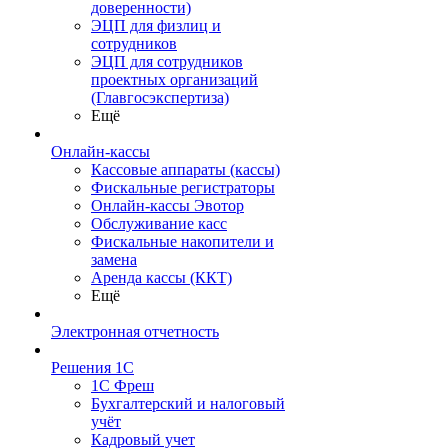
доверенности)
ЭЦП для физлиц и
сотрудников
ЭЦП для сотрудников
проектных организаций
(Главгосэкспертиза)
Ещё
Онлайн-кассы
Кассовые аппараты (кассы)
Фискальные регистраторы
Онлайн-кассы Эвотор
Обслуживание касс
Фискальные накопители и
замена
Аренда кассы (ККТ)
Ещё
Электронная отчетность
Решения 1С
1С Фреш
Бухгалтерский и налоговый
учёт
Кадровый учет