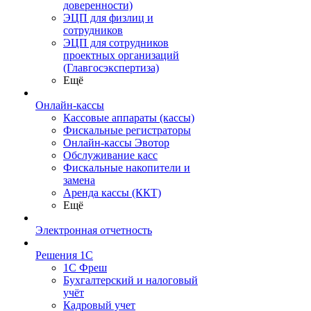
доверенности)
ЭЦП для физлиц и
сотрудников
ЭЦП для сотрудников
проектных организаций
(Главгосэкспертиза)
Ещё
Онлайн-кассы
Кассовые аппараты (кассы)
Фискальные регистраторы
Онлайн-кассы Эвотор
Обслуживание касс
Фискальные накопители и
замена
Аренда кассы (ККТ)
Ещё
Электронная отчетность
Решения 1С
1С Фреш
Бухгалтерский и налоговый
учёт
Кадровый учет