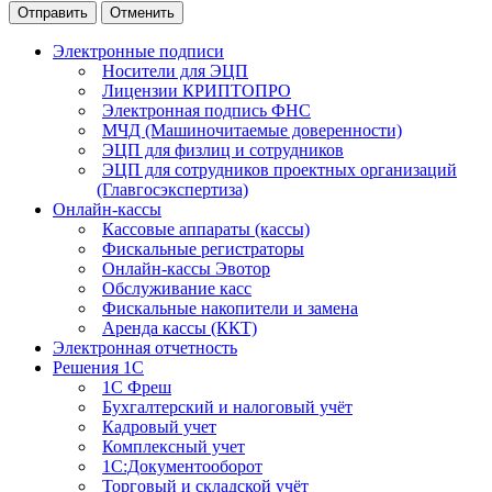
Отправить
Отменить
Электронные подписи
Носители для ЭЦП
Лицензии КРИПТОПРО
Электронная подпись ФНС
МЧД (Машиночитаемые доверенности)
ЭЦП для физлиц и сотрудников
ЭЦП для сотрудников проектных организаций
(Главгосэкспертиза)
Онлайн-кассы
Кассовые аппараты (кассы)
Фискальные регистраторы
Онлайн-кассы Эвотор
Обслуживание касс
Фискальные накопители и замена
Аренда кассы (ККТ)
Электронная отчетность
Решения 1С
1С Фреш
Бухгалтерский и налоговый учёт
Кадровый учет
Комплексный учет
1С:Документооборот
Торговый и складской учёт