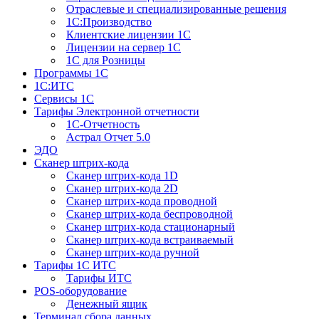
Отраслевые и специализированные решения
1С:Производство
Клиентские лицензии 1С
Лицензии на сервер 1С
1С для Розницы
Программы 1С
1С:ИТС
Сервисы 1С
Тарифы Электронной отчетности
1С-Отчетность
Астрал Отчет 5.0
ЭДО
Сканер штрих-кода
Сканер штрих-кода 1D
Сканер штрих-кода 2D
Сканер штрих-кода проводной
Сканер штрих-кода беспроводной
Сканер штрих-кода стационарный
Сканер штрих-кода встраиваемый
Сканер штрих-кода ручной
Тарифы 1С ИТС
Тарифы ИТС
POS-оборудование
Денежный ящик
Терминал сбора данных