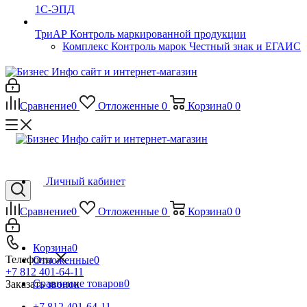
1С-ЭПД
ТриАР Контроль маркированной продукции
Комплекс Контроль марок Честный знак и ЕГАИС
Сравнение
0
Отложенные
0
Корзина
0
0
Личный кабинет
Сравнение
0
Отложенные
0
Корзина
0
0
Корзина
0
Телефоны
Отложенные
0
+7 812 401-64-11
Сравнение товаров
0
Заказать звонок
+7 812 401-64-11