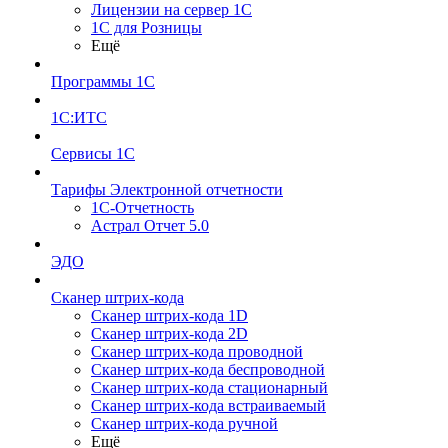
Лицензии на сервер 1С
1С для Розницы
Ещё
Программы 1С
1С:ИТС
Сервисы 1С
Тарифы Электронной отчетности
1С-Отчетность
Астрал Отчет 5.0
ЭДО
Сканер штрих-кода
Сканер штрих-кода 1D
Сканер штрих-кода 2D
Сканер штрих-кода проводной
Сканер штрих-кода беспроводной
Сканер штрих-кода стационарный
Сканер штрих-кода встраиваемый
Сканер штрих-кода ручной
Ещё