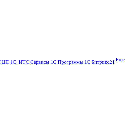
Ещё
 ЭЦП
1С: ИТС
Сервисы 1С
Программы 1С
Битрикс24