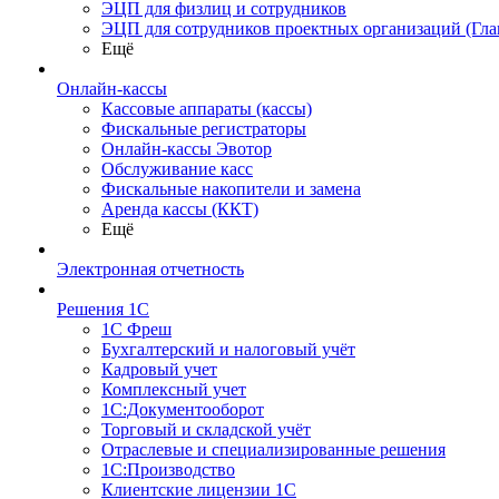
ЭЦП для физлиц и сотрудников
ЭЦП для сотрудников проектных организаций (Гла
Ещё
Онлайн-кассы
Кассовые аппараты (кассы)
Фискальные регистраторы
Онлайн-кассы Эвотор
Обслуживание касс
Фискальные накопители и замена
Аренда кассы (ККТ)
Ещё
Электронная отчетность
Решения 1С
1С Фреш
Бухгалтерский и налоговый учёт
Кадровый учет
Комплексный учет
1С:Документооборот
Торговый и складской учёт
Отраслевые и специализированные решения
1С:Производство
Клиентские лицензии 1С