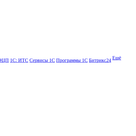
Ещё
 ЭЦП
1С: ИТС
Сервисы 1С
Программы 1С
Битрикс24