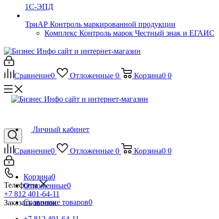
1С-ЭПД
ТриАР Контроль маркированной продукции
Комплекс Контроль марок Честный знак и ЕГАИС
Сравнение
0
Отложенные
0
Корзина
0
0
Личный кабинет
Сравнение
0
Отложенные
0
Корзина
0
0
Корзина
0
Телефоны
Отложенные
0
+7 812 401-64-11
Сравнение товаров
0
Заказать звонок
+7 812 401-64-11