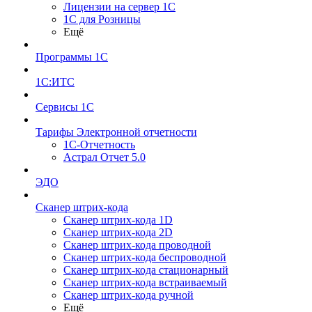
Лицензии на сервер 1С
1С для Розницы
Ещё
Программы 1С
1С:ИТС
Сервисы 1С
Тарифы Электронной отчетности
1С-Отчетность
Астрал Отчет 5.0
ЭДО
Сканер штрих-кода
Сканер штрих-кода 1D
Сканер штрих-кода 2D
Сканер штрих-кода проводной
Сканер штрих-кода беспроводной
Сканер штрих-кода стационарный
Сканер штрих-кода встраиваемый
Сканер штрих-кода ручной
Ещё