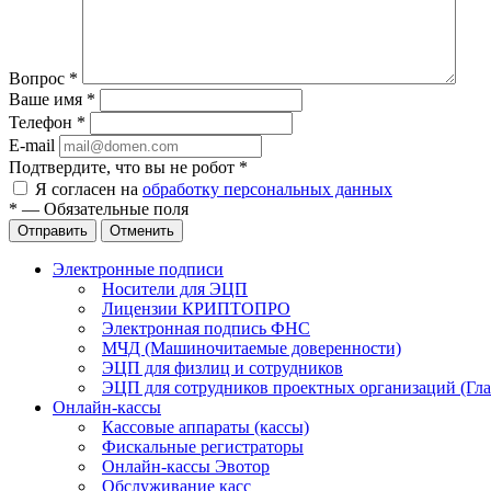
Вопрос
*
Ваше имя
*
Телефон
*
E-mail
Подтвердите, что вы не робот
*
Я согласен на
обработку персональных данных
*
—
Обязательные поля
Отправить
Отменить
Электронные подписи
Носители для ЭЦП
Лицензии КРИПТОПРО
Электронная подпись ФНС
МЧД (Машиночитаемые доверенности)
ЭЦП для физлиц и сотрудников
ЭЦП для сотрудников проектных организаций (Гла
Онлайн-кассы
Кассовые аппараты (кассы)
Фискальные регистраторы
Онлайн-кассы Эвотор
Обслуживание касс