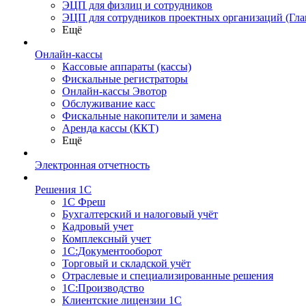
ЭЦП для физлиц и сотрудников
ЭЦП для сотрудников проектных организаций (Гла
Ещё
Онлайн-кассы
Кассовые аппараты (кассы)
Фискальные регистраторы
Онлайн-кассы Эвотор
Обслуживание касс
Фискальные накопители и замена
Аренда кассы (ККТ)
Ещё
Электронная отчетность
Решения 1С
1С Фреш
Бухгалтерский и налоговый учёт
Кадровый учет
Комплексный учет
1С:Документооборот
Торговый и складской учёт
Отраслевые и специализированные решения
1С:Производство
Клиентские лицензии 1С