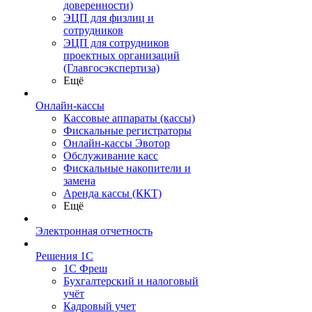
доверенности)
ЭЦП для физлиц и
сотрудников
ЭЦП для сотрудников
проектных организаций
(Главгосэкспертиза)
Ещё
Онлайн-кассы
Кассовые аппараты (кассы)
Фискальные регистраторы
Онлайн-кассы Эвотор
Обслуживание касс
Фискальные накопители и
замена
Аренда кассы (ККТ)
Ещё
Электронная отчетность
Решения 1С
1С Фреш
Бухгалтерский и налоговый
учёт
Кадровый учет