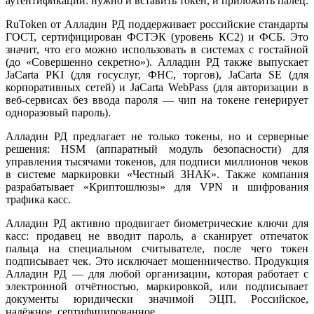
аутентификации: нужно и вставить токен, и приложить палец.
RuToken от Алладин РД поддерживает российские стандарты
ГОСТ, сертифицирован ФСТЭК (уровень КС2) и ФСБ. Это
значит, что его можно использовать в системах с гостайной
(до «Совершенно секретно»). Алладин РД также выпускает
JaCarta PKI (для госуслуг, ФНС, торгов), JaCarta SE (для
корпоративных сетей) и JaCarta WebPass (для авторизации в
веб-сервисах без ввода пароля — чип на токене генерирует
одноразовый пароль).
Алладин РД предлагает не только токены, но и серверные
решения: HSM (аппаратный модуль безопасности) для
управления тысячами токенов, для подписи миллионов чеков
в системе маркировки «Честный ЗНАК». Также компания
разрабатывает «Криптошлюзы» для VPN и шифрования
трафика касс.
Алладин РД активно продвигает биометрические ключи для
касс: продавец не вводит пароль, а сканирует отпечаток
пальца на специальном считывателе, после чего токен
подписывает чек. Это исключает мошенничество. Продукция
Алладин РД — для любой организации, которая работает с
электронной отчётностью, маркировкой, или подписывает
документы юридически значимой ЭЦП. Российское,
надёжное, сертифицированное.