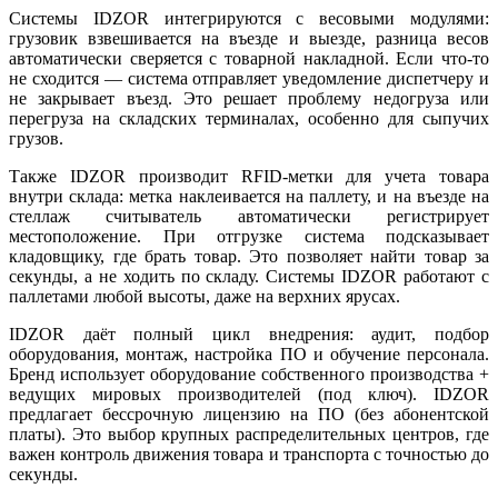
Системы IDZOR интегрируются с весовыми модулями:
грузовик взвешивается на въезде и выезде, разница весов
автоматически сверяется с товарной накладной. Если что-то
не сходится — система отправляет уведомление диспетчеру и
не закрывает въезд. Это решает проблему недогруза или
перегруза на складских терминалах, особенно для сыпучих
грузов.
Также IDZOR производит RFID-метки для учета товара
внутри склада: метка наклеивается на паллету, и на въезде на
стеллаж считыватель автоматически регистрирует
местоположение. При отгрузке система подсказывает
кладовщику, где брать товар. Это позволяет найти товар за
секунды, а не ходить по складу. Системы IDZOR работают с
паллетами любой высоты, даже на верхних ярусах.
IDZOR даёт полный цикл внедрения: аудит, подбор
оборудования, монтаж, настройка ПО и обучение персонала.
Бренд использует оборудование собственного производства +
ведущих мировых производителей (под ключ). IDZOR
предлагает бессрочную лицензию на ПО (без абонентской
платы). Это выбор крупных распределительных центров, где
важен контроль движения товара и транспорта с точностью до
секунды.