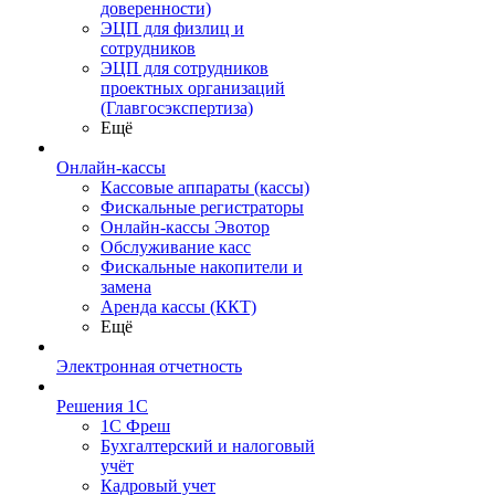
доверенности)
ЭЦП для физлиц и
сотрудников
ЭЦП для сотрудников
проектных организаций
(Главгосэкспертиза)
Ещё
Онлайн-кассы
Кассовые аппараты (кассы)
Фискальные регистраторы
Онлайн-кассы Эвотор
Обслуживание касс
Фискальные накопители и
замена
Аренда кассы (ККТ)
Ещё
Электронная отчетность
Решения 1С
1С Фреш
Бухгалтерский и налоговый
учёт
Кадровый учет