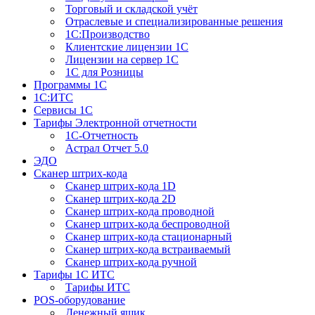
Торговый и складской учёт
Отраслевые и специализированные решения
1С:Производство
Клиентские лицензии 1С
Лицензии на сервер 1С
1С для Розницы
Программы 1С
1С:ИТС
Сервисы 1С
Тарифы Электронной отчетности
1С-Отчетность
Астрал Отчет 5.0
ЭДО
Сканер штрих-кода
Сканер штрих-кода 1D
Сканер штрих-кода 2D
Сканер штрих-кода проводной
Сканер штрих-кода беспроводной
Сканер штрих-кода стационарный
Сканер штрих-кода встраиваемый
Сканер штрих-кода ручной
Тарифы 1С ИТС
Тарифы ИТС
POS-оборудование
Денежный ящик