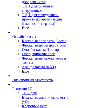
доверенности)
ЭЦП для физлиц и
сотрудников
ЭЦП для сотрудников
проектных организаций
(Главгосэкспертиза)
Ещё
Онлайн-кассы
Кассовые аппараты (кассы)
Фискальные регистраторы
Онлайн-кассы Эвотор
Обслуживание касс
Фискальные накопители и
замена
Аренда кассы (ККТ)
Ещё
Электронная отчетность
Решения 1С
1С Фреш
Бухгалтерский и налоговый
учёт
Кадровый учет