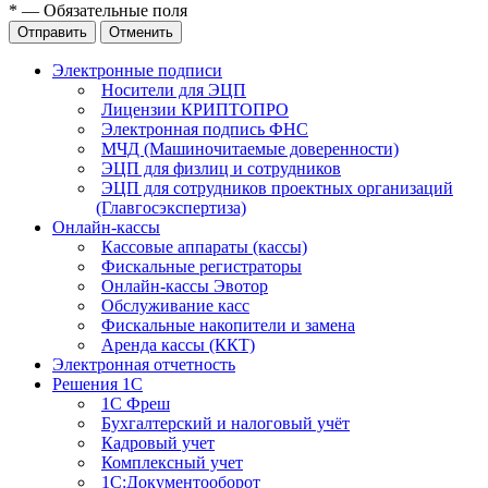
*
—
Обязательные поля
Отправить
Отменить
Электронные подписи
Носители для ЭЦП
Лицензии КРИПТОПРО
Электронная подпись ФНС
МЧД (Машиночитаемые доверенности)
ЭЦП для физлиц и сотрудников
ЭЦП для сотрудников проектных организаций
(Главгосэкспертиза)
Онлайн-кассы
Кассовые аппараты (кассы)
Фискальные регистраторы
Онлайн-кассы Эвотор
Обслуживание касс
Фискальные накопители и замена
Аренда кассы (ККТ)
Электронная отчетность
Решения 1С
1С Фреш
Бухгалтерский и налоговый учёт
Кадровый учет
Комплексный учет
1С:Документооборот