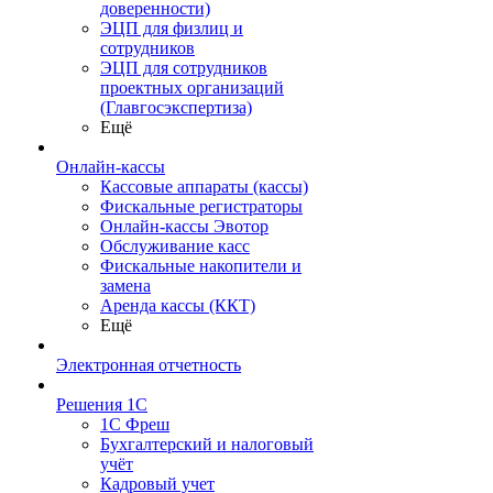
доверенности)
ЭЦП для физлиц и
сотрудников
ЭЦП для сотрудников
проектных организаций
(Главгосэкспертиза)
Ещё
Онлайн-кассы
Кассовые аппараты (кассы)
Фискальные регистраторы
Онлайн-кассы Эвотор
Обслуживание касс
Фискальные накопители и
замена
Аренда кассы (ККТ)
Ещё
Электронная отчетность
Решения 1С
1С Фреш
Бухгалтерский и налоговый
учёт
Кадровый учет