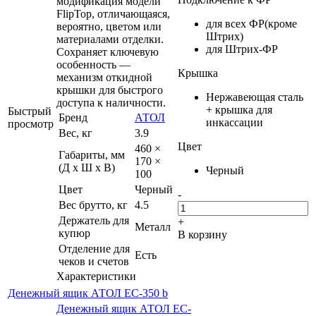
модификация модели
FlipTop, отличающаяся,
для всех ФР(кроме
вероятно, цветом или
Штрих)
материалами отделки.
для Штрих-ФР
Сохраняет ключевую
особенность —
Крышка
механизм откидной
крышки для быстрого
Нержавеющая сталь
доступа к наличности.
+ крышка для
Быстрый
Бренд
АТОЛ
инкассации
просмотр
Вес, кг
3.9
Цвет
460 ×
Габариты, мм
170 ×
(Д x Ш x В)
Черный
100
Цвет
Черный
-
Вес брутто, кг
4.5
Держатель для
+
Металл
купюр
В корзину
Отделение для
Есть
чеков и счетов
Характеристики
Денежный ящик АТОЛ EC-350 b
Денежный ящик АТОЛ EC-