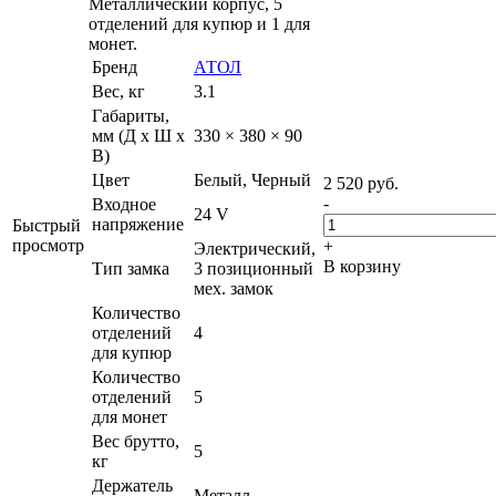
Металлический корпус, 5
отделений для купюр и 1 для
монет.
Бренд
АТОЛ
Вес, кг
3.1
Габариты,
мм (Д x Ш x
330 × 380 × 90
В)
Цвет
Белый, Черный
2 520
руб.
-
Входное
24 V
напряжение
Быстрый
просмотр
+
Электрический,
В корзину
Тип замка
3 позиционный
мех. замок
Количество
отделений
4
для купюр
Количество
отделений
5
для монет
Вес брутто,
5
кг
Держатель
Металл