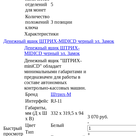
отделений
5
для монет
Количество
положений
3 позиции
ключа
Характеристики
Денежный ящик ШТРИХ-MIDICD черный эл. Замок
Денежный ящик ШТРИХ-
MIDICD черный эл. Замок
Денежный ящик "ШТРИХ-
miniCD" обладает
минимальными габаритами и
предназначен для работы в
составе автономных
контрольно-кассовых машин.
Бренд
Штрих-М
Интерфейс
RJ-11
Габариты,
мм (Д x Ш
332 x 319,5 x 94
3 070
руб.
x В)
-
Цвет
Белый
Быстрый
Тип
просмотр
+