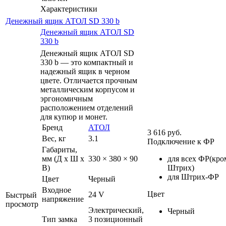
Характеристики
Денежный ящик АТОЛ SD 330 b
Денежный ящик АТОЛ SD
330 b
Денежный ящик АТОЛ SD
330 b — это компактный и
надежный ящик в черном
цвете. Отличается прочным
металлическим корпусом и
эргономичным
расположением отделений
для купюр и монет.
Бренд
АТОЛ
3 616
руб.
Вес, кг
3.1
Подключение к ФР
Габариты,
мм (Д x Ш x
330 × 380 × 90
для всех ФР(кро
В)
Штрих)
для Штрих-ФР
Цвет
Черный
Входное
Цвет
24 V
Быстрый
напряжение
просмотр
Электрический,
Черный
Тип замка
3 позиционный