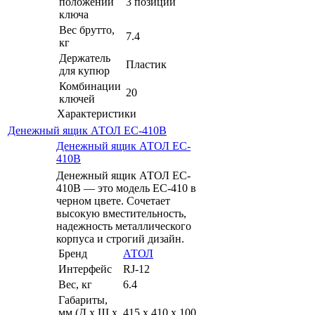
положений
3 позиции
ключа
Вес брутто,
7.4
кг
Держатель
Пластик
для купюр
Комбинации
20
ключей
Характеристики
Денежный ящик АТОЛ EC-410B
Денежный ящик АТОЛ EC-
410B
Денежный ящик АТОЛ EC-
410B — это модель EC-410 в
черном цвете. Сочетает
высокую вместительность,
надежность металлического
корпуса и строгий дизайн.
Бренд
АТОЛ
Интерфейс
RJ-12
Вес, кг
6.4
Габариты,
мм (Д x Ш x
415 x 410 x 100