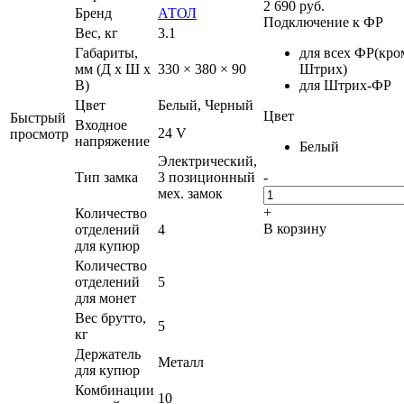
2 690
руб.
Бренд
АТОЛ
Подключение к ФР
Вес, кг
3.1
Габариты,
для всех ФР(кро
мм (Д x Ш x
330 × 380 × 90
Штрих)
В)
для Штрих-ФР
Цвет
Белый, Черный
Цвет
Быстрый
Входное
24 V
просмотр
напряжение
Белый
Электрический,
Тип замка
3 позиционный
-
мех. замок
+
Количество
В корзину
отделений
4
для купюр
Количество
отделений
5
для монет
Вес брутто,
5
кг
Держатель
Металл
для купюр
Комбинации
10