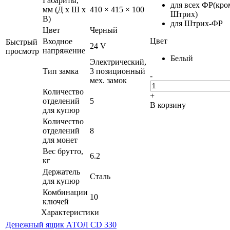
Габариты,
для всех ФР(кро
мм (Д x Ш x
410 × 415 × 100
Штрих)
В)
для Штрих-ФР
Цвет
Черный
Цвет
Входное
Быстрый
24 V
напряжение
просмотр
Белый
Электрический,
Тип замка
3 позиционный
-
мех. замок
Количество
+
отделений
5
В корзину
для купюр
Количество
отделений
8
для монет
Вес брутто,
6.2
кг
Держатель
Сталь
для купюр
Комбинации
10
ключей
Характеристики
Денежный ящик АТОЛ CD 330