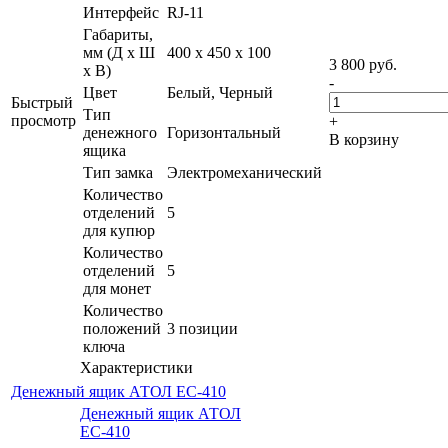
Интерфейс
RJ-11
Габариты,
мм (Д x Ш
400 x 450 x 100
3 800
руб.
x В)
-
Цвет
Белый, Черный
Быстрый
Тип
просмотр
+
денежного
Горизонтальный
В корзину
ящика
Тип замка
Электромеханический
Количество
отделений
5
для купюр
Количество
отделений
5
для монет
Количество
положений
3 позиции
ключа
Характеристики
Денежный ящик АТОЛ EC-410
Денежный ящик АТОЛ
EC-410