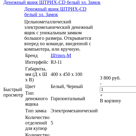
Денежный ящик ШТРИХ-CD белый эл. Замок
Денежный ящик ШТРИХ-CD
белый эл. Замок
Цельнометаллический
электромеханический денежный
ящик с уникальным замком
большого размера. Открывается
вперед по команде, введенной с
компьютера, или вручную.
Бренд
Штрих-М
Интерфейс
RJ-11
Габариты,
мм (Д x Ш
400 x 450 x 100
3 800
руб.
x В)
-
Цвет
Белый, Черный
Быстрый
Тип
просмотр
+
денежного
Горизонтальный
В корзину
ящика
Тип замка
Электромеханический
Количество
отделений
5
для купюр
Количество