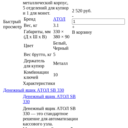
металлический корпус,
5 отделений для купюр
2 520
руб.
и 1 для монет.
-
Бренд
АТОЛ
Быстрый
Вес, кг
3.1
просмотр
+
Габариты, мм
330 ×
В корзину
(Д x Ш x В)
380 × 90
Белый,
Цвет
Черный
Вес брутто, кг
5
Держатель
Металл
для купюр
Комбинации
10
ключей
Характеристики
Денежный ящик АТОЛ SB 330
Денежный ящик АТОЛ SB
330
Денежный ящик АТОЛ SB
330 — это стандартное
решение для автоматизации
кассового узла.