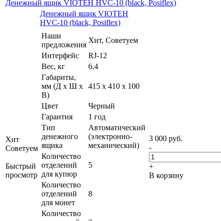
Денежный ящик VIOTEH HVC-10 (black, Posiflex)
Денежный ящик VIOTEH
HVC-10 (black, Posiflex)
Наши
Хит, Советуем
предложения
Интерфейс
RJ-12
Вес, кг
6.4
Габариты,
мм (Д x Ш x
415 x 410 x 100
В)
Цвет
Черный
Гарантия
1 год
Тип
Автоматический
денежного
(электронно-
3 000
руб.
Хит
ящика
механический)
-
Советуем
Количество
отделений
5
Быстрый
+
для купюр
просмотр
В корзину
Количество
отделений
8
для монет
Количество