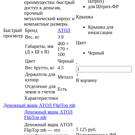
Штрих)
преимущества: быстрый
для Штрих-ФР
доступ к деньгам,
прочный
Крышка
металлический корпус и
компактные размеры.
Крышка для
Быстрый
Бренд
АТОЛ
инкассации
просмотр
Вес, кг
3.9
Цвет
460 ×
Габариты, мм
170 ×
(Д x Ш x В)
Черный
100
Цвет
Черный
-
Вес брутто, кг
4.5
Держатель для
+
Металл
купюр
В корзину
Отделение для
Есть
чеков и счетов
Характеристики
Денежный ящик АТОЛ FlipTop mb
Денежный ящик АТОЛ
FlipTop mb
Денежный ящик АТОЛ
5 125
руб.
FlipTop mb — это
Подключение к ФР