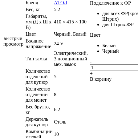
Бренд
АТОЛ
Подключение к ФР
Вес, кг
5.2
для всех ФР(кро
Габариты,
Штрих)
мм (Д x Ш x
410 × 415 × 100
для Штрих-ФР
В)
Цвет
Черный, Белый
Цвет
Быстрый
Входное
24 V
просмотр
Белый
напряжение
Черный
Электрический,
Тип замка
3 позиционный
-
мех. замок
Количество
+
отделений
5
В корзину
для купюр
Количество
отделений
8
для монет
Вес брутто,
6.2
кг
Держатель
Сталь
для купюр
Комбинации
10
ключей