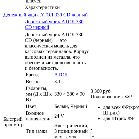
ключей
Характеристики
Денежный ящик АТОЛ 330 CD черный
Денежный ящик АТОЛ 330
CD черный
Денежный ящик АТОЛ 330
CD (черный) — это
классическая модель для
кассовых терминалов. Корпус
выполнен из металла, что
обеспечивает долговечность
и безопасность.
Бренд
АТОЛ
Вес, кг
3.1
Габариты,
3 360
руб.
мм (Д x Ш x
330 × 380 × 90
Подключение к ФР
В)
Цвет
Белый, Черный
для всех ФР(кро
Штрих)
Входное
24 V
для Штрих-ФР
напряжение
Быстрый
просмотр
Электрический,
-
Тип замка
3 позиционный
мех. замок