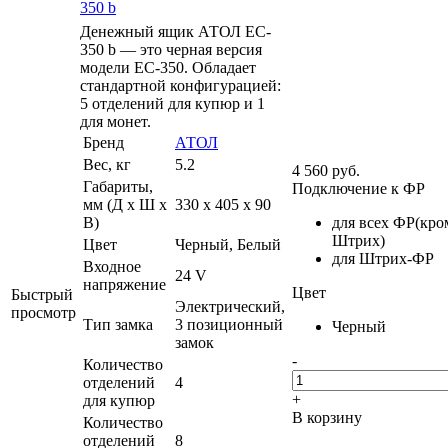
350 b
Денежный ящик АТОЛ EC-
350 b — это черная версия
модели EC-350. Обладает
стандартной конфигурацией:
5 отделений для купюр и 1
для монет.
Бренд
АТОЛ
Вес, кг
5.2
4 560
руб.
Габариты,
Подключение к ФР
мм (Д x Ш x
330 x 405 x 90
В)
для всех ФР(кро
Штрих)
Цвет
Черный, Белый
для Штрих-ФР
Входное
24 V
напряжение
Цвет
Быстрый
Электрический,
просмотр
Тип замка
3 позиционный
Черный
замок
-
Количество
отделений
4
+
для купюр
В корзину
Количество
отделений
8