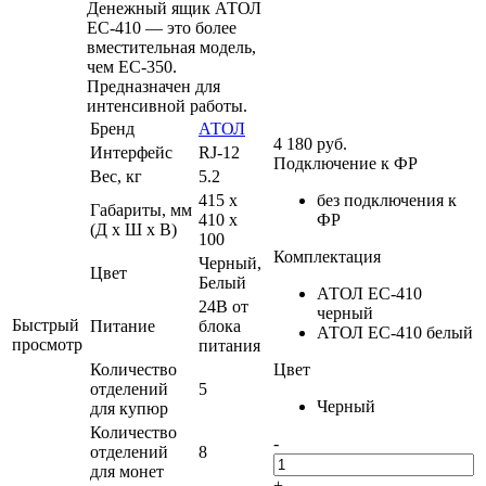
Денежный ящик АТОЛ
EC-410 — это более
вместительная модель,
чем EC-350.
Предназначен для
интенсивной работы.
Бренд
АТОЛ
4 180
руб.
Интерфейс
RJ-12
Подключение к ФР
Вес, кг
5.2
415 x
без подключения к
Габариты, мм
410 x
ФР
(Д x Ш x В)
100
Комплектация
Черный,
Цвет
Белый
АТОЛ EC-410
24В от
черный
Быстрый
Питание
блока
АТОЛ EC-410 белый
просмотр
питания
Количество
Цвет
отделений
5
Черный
для купюр
Количество
-
отделений
8
для монет
+