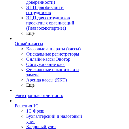
доверенности)
ЭЦП для физлиц и
сотрудников
ЭЦП для сотрудников
проектных организаций
(Главгосэкспертиза)
Ещё
Онлайн-кассы
Кассовые аппараты (кассы)
Фискальные регистраторы
Онлайн-кассы Эвотор
Обслуживание касс
Фискальные накопители и
замена
Аренда кассы (ККТ)
Ещё
Электронная отчетность
Решения 1С
1С Фреш
Бухгалтерский и налоговый
учёт
Кадровый учет