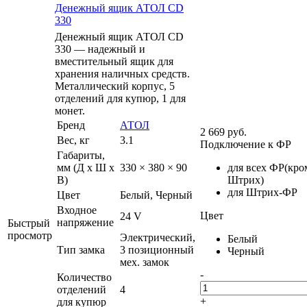
Денежный ящик АТОЛ CD
330
Денежный ящик АТОЛ CD
330 — надежный и
вместительный ящик для
хранения наличных средств.
Металлический корпус, 5
отделений для купюр, 1 для
монет.
Бренд
АТОЛ
2 669
руб.
Вес, кг
3.1
Подключение к ФР
Габариты,
мм (Д x Ш x
330 × 380 × 90
для всех ФР(кро
В)
Штрих)
для Штрих-ФР
Цвет
Белый, Черный
Входное
Цвет
24 V
напряжение
Быстрый
просмотр
Электрический,
Белый
Тип замка
3 позиционный
Черный
мех. замок
-
Количество
отделений
4
+
для купюр