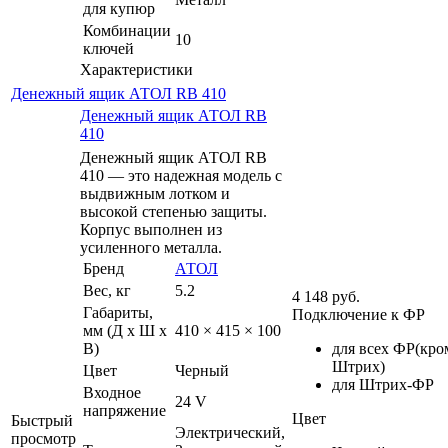
для купюр
Комбинации
10
ключей
Характеристики
Денежный ящик АТОЛ RB 410
Денежный ящик АТОЛ RB
410
Денежный ящик АТОЛ RB
410 — это надежная модель с
выдвижным лотком и
высокой степенью защиты.
Корпус выполнен из
усиленного металла.
Бренд
АТОЛ
Вес, кг
5.2
4 148
руб.
Габариты,
Подключение к ФР
мм (Д x Ш x
410 × 415 × 100
В)
для всех ФР(кро
Штрих)
Цвет
Черный
для Штрих-ФР
Входное
24 V
напряжение
Цвет
Быстрый
Электрический,
просмотр