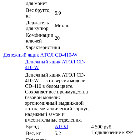
для монет
Вес брутто,
5.9
кг
Держатель
Металл
для купюр
Комбинации
20
ключей
Характеристики
Денежный ящик АТОЛ CD-410-W
Денежный ящик АТОЛ CD-
410-W
Денежный ящик АТОЛ CD-
410-W — это версия модели
CD-410 в белом цвете.
Сохраняет все преимущества
базовой модели:
эргономичный выдвижной
лоток, металлический корпус,
надежный замок и
вместительные отделения.
Бренд
АТОЛ
4 500
руб.
Подключение к ФР
Вес, кг
5.2