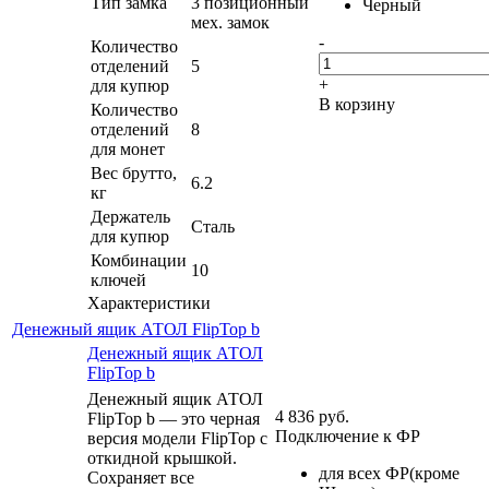
Тип замка
3 позиционный
Черный
мех. замок
-
Количество
отделений
5
+
для купюр
В корзину
Количество
отделений
8
для монет
Вес брутто,
6.2
кг
Держатель
Сталь
для купюр
Комбинации
10
ключей
Характеристики
Денежный ящик АТОЛ FlipTop b
Денежный ящик АТОЛ
FlipTop b
Денежный ящик АТОЛ
4 836
руб.
FlipTop b — это черная
Подключение к ФР
версия модели FlipTop с
откидной крышкой.
для всех ФР(кроме
Сохраняет все