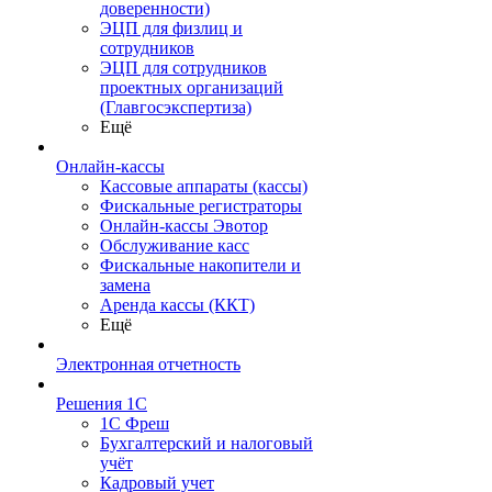
доверенности)
ЭЦП для физлиц и
сотрудников
ЭЦП для сотрудников
проектных организаций
(Главгосэкспертиза)
Ещё
Онлайн-кассы
Кассовые аппараты (кассы)
Фискальные регистраторы
Онлайн-кассы Эвотор
Обслуживание касс
Фискальные накопители и
замена
Аренда кассы (ККТ)
Ещё
Электронная отчетность
Решения 1С
1С Фреш
Бухгалтерский и налоговый
учёт
Кадровый учет