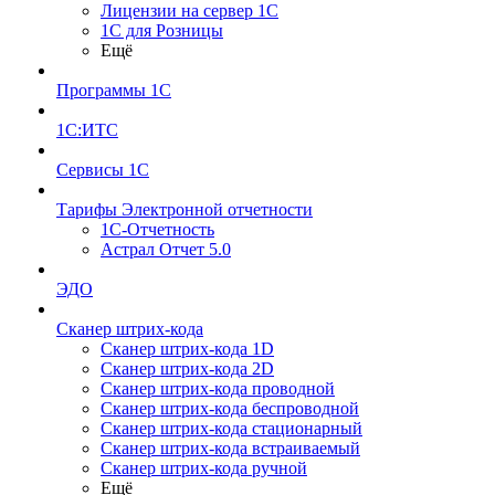
Лицензии на сервер 1С
1С для Розницы
Ещё
Программы 1С
1С:ИТС
Сервисы 1С
Тарифы Электронной отчетности
1С-Отчетность
Астрал Отчет 5.0
ЭДО
Сканер штрих-кода
Сканер штрих-кода 1D
Сканер штрих-кода 2D
Сканер штрих-кода проводной
Сканер штрих-кода беспроводной
Сканер штрих-кода стационарный
Сканер штрих-кода встраиваемый
Сканер штрих-кода ручной
Ещё