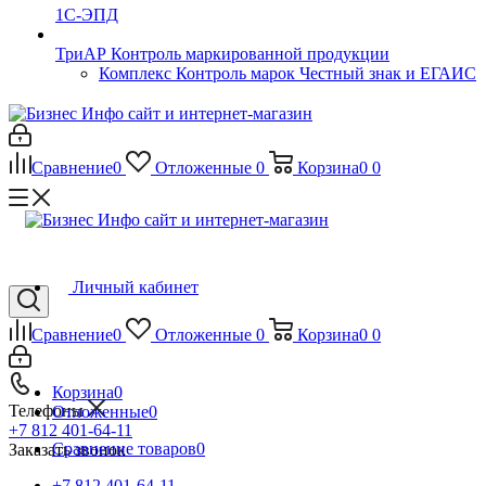
1С-ЭПД
ТриАР Контроль маркированной продукции
Комплекс Контроль марок Честный знак и ЕГАИС
Сравнение
0
Отложенные
0
Корзина
0
0
Личный кабинет
Сравнение
0
Отложенные
0
Корзина
0
0
Корзина
0
Телефоны
Отложенные
0
+7 812 401-64-11
Сравнение товаров
0
Заказать звонок
+7 812 401-64-11