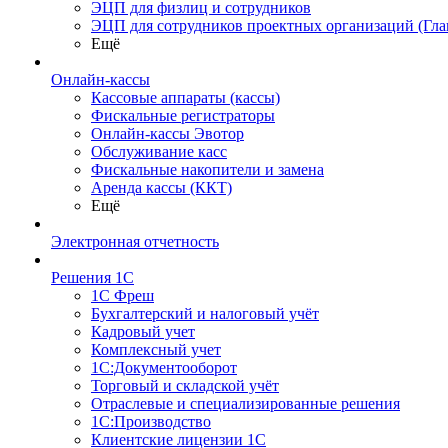
ЭЦП для физлиц и сотрудников
ЭЦП для сотрудников проектных организаций (Гла
Ещё
Онлайн-кассы
Кассовые аппараты (кассы)
Фискальные регистраторы
Онлайн-кассы Эвотор
Обслуживание касс
Фискальные накопители и замена
Аренда кассы (ККТ)
Ещё
Электронная отчетность
Решения 1С
1С Фреш
Бухгалтерский и налоговый учёт
Кадровый учет
Комплексный учет
1С:Документооборот
Торговый и складской учёт
Отраслевые и специализированные решения
1С:Производство
Клиентские лицензии 1С