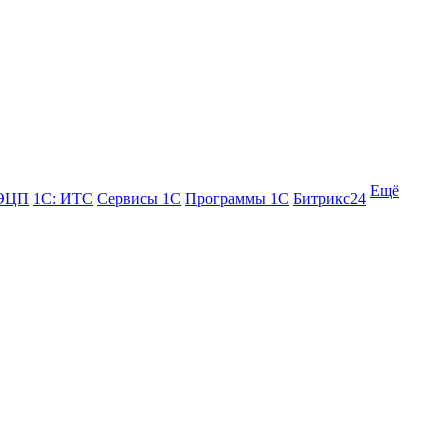
Ещё
 ЭЦП
1С: ИТС
Сервисы 1С
Программы 1С
Битрикс24