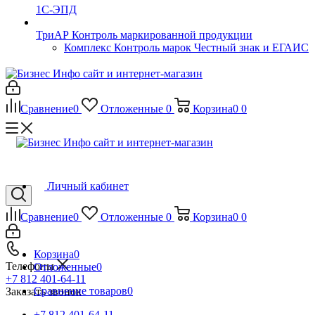
1С-ЭПД
ТриАР Контроль маркированной продукции
Комплекс Контроль марок Честный знак и ЕГАИС
Сравнение
0
Отложенные
0
Корзина
0
0
Личный кабинет
Сравнение
0
Отложенные
0
Корзина
0
0
Корзина
0
Телефоны
Отложенные
0
+7 812 401-64-11
Сравнение товаров
0
Заказать звонок
+7 812 401-64-11