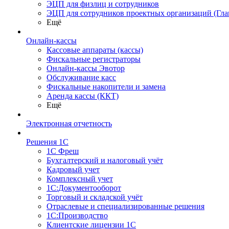
ЭЦП для физлиц и сотрудников
ЭЦП для сотрудников проектных организаций (Гла
Ещё
Онлайн-кассы
Кассовые аппараты (кассы)
Фискальные регистраторы
Онлайн-кассы Эвотор
Обслуживание касс
Фискальные накопители и замена
Аренда кассы (ККТ)
Ещё
Электронная отчетность
Решения 1С
1С Фреш
Бухгалтерский и налоговый учёт
Кадровый учет
Комплексный учет
1С:Документооборот
Торговый и складской учёт
Отраслевые и специализированные решения
1С:Производство
Клиентские лицензии 1С