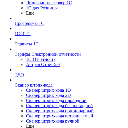
Лицензии на сервер 1С
1С для Розницы
Ещё
Программы 1С
1С:ИТС
Сервисы 1С
Тарифы Электронной отчетности
1С-Отчетность
Астрал Отчет 5.0
ЭДО
Сканер штрих-кода
Сканер штрих-кода 1D
Сканер штрих-кода 2D
Сканер штрих-кода проводной
Сканер штрих-кода беспроводной
Сканер штрих-кода стационарный
Сканер штрих-кода встраиваемый
Сканер штрих-кода ручной
Ещё