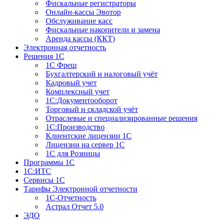
Фискальные регистраторы
Онлайн-кассы Эвотор
Обслуживание касс
Фискальные накопители и замена
Аренда кассы (ККТ)
Электронная отчетность
Решения 1С
1С Фреш
Бухгалтерский и налоговый учёт
Кадровый учет
Комплексный учет
1С:Документооборот
Торговый и складской учёт
Отраслевые и специализированные решения
1С:Производство
Клиентские лицензии 1С
Лицензии на сервер 1С
1С для Розницы
Программы 1С
1С:ИТС
Сервисы 1С
Тарифы Электронной отчетности
1С-Отчетность
Астрал Отчет 5.0
ЭДО