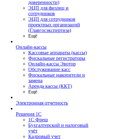
доверенности)
ЭЦП для физлиц и
сотрудников
ЭЦП для сотрудников
проектных организаций
(Главгосэкспертиза)
Ещё
Онлайн-кассы
Кассовые аппараты (кассы)
Фискальные регистраторы
Онлайн-кассы Эвотор
Обслуживание касс
Фискальные накопители и
замена
Аренда кассы (ККТ)
Ещё
Электронная отчетность
Решения 1С
1С Фреш
Бухгалтерский и налоговый
учёт
Кадровый учет