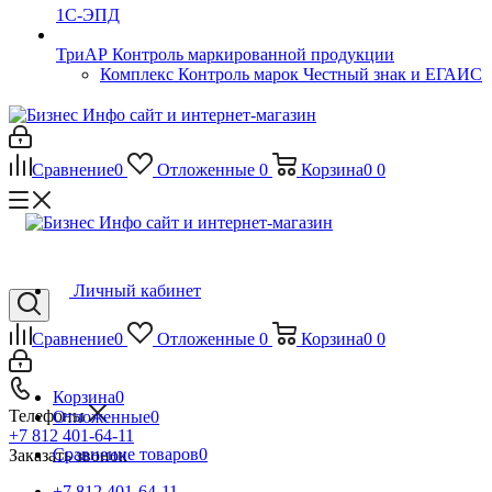
1С-ЭПД
ТриАР Контроль маркированной продукции
Комплекс Контроль марок Честный знак и ЕГАИС
Сравнение
0
Отложенные
0
Корзина
0
0
Личный кабинет
Сравнение
0
Отложенные
0
Корзина
0
0
Корзина
0
Телефоны
Отложенные
0
+7 812 401-64-11
Сравнение товаров
0
Заказать звонок
+7 812 401-64-11