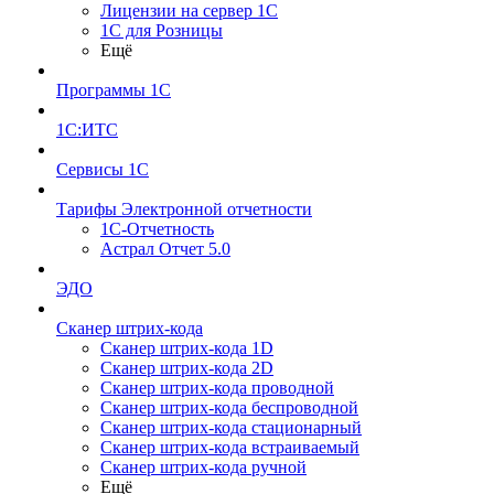
Лицензии на сервер 1С
1С для Розницы
Ещё
Программы 1С
1С:ИТС
Сервисы 1С
Тарифы Электронной отчетности
1С-Отчетность
Астрал Отчет 5.0
ЭДО
Сканер штрих-кода
Сканер штрих-кода 1D
Сканер штрих-кода 2D
Сканер штрих-кода проводной
Сканер штрих-кода беспроводной
Сканер штрих-кода стационарный
Сканер штрих-кода встраиваемый
Сканер штрих-кода ручной
Ещё