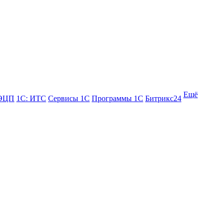
Ещё
 ЭЦП
1С: ИТС
Сервисы 1С
Программы 1С
Битрикс24