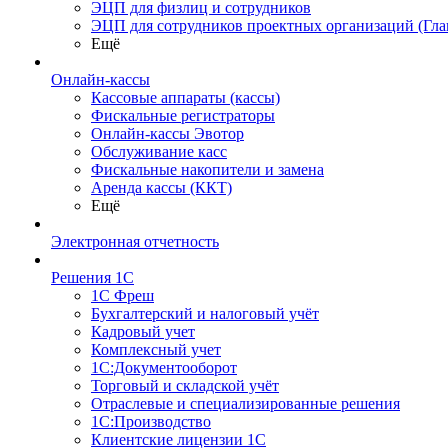
ЭЦП для физлиц и сотрудников
ЭЦП для сотрудников проектных организаций (Гла
Ещё
Онлайн-кассы
Кассовые аппараты (кассы)
Фискальные регистраторы
Онлайн-кассы Эвотор
Обслуживание касс
Фискальные накопители и замена
Аренда кассы (ККТ)
Ещё
Электронная отчетность
Решения 1С
1С Фреш
Бухгалтерский и налоговый учёт
Кадровый учет
Комплексный учет
1С:Документооборот
Торговый и складской учёт
Отраслевые и специализированные решения
1С:Производство
Клиентские лицензии 1С